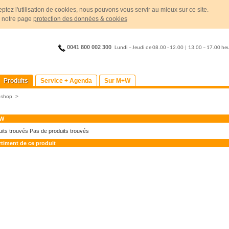
ptez l'utilisation de cookies, nous pouvons vous servir au mieux sur ce site.
r notre page
protection des données & cookies
0041 800 002 300
Lundi – Jeudi de 08.00 - 12.00 | 13.00 – 17.00 he
Produits
Service + Agenda
Sur M+W
>
shop
>
+W
uits trouvés
Pas de produits trouvés
rtiment de ce produit