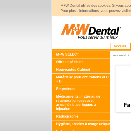
M+W Dental utilise des cookies. Si vous acce
Pour plus d'informations, vous pouvez visite
Accueil
M+W SELECT
mwdental
Offres spéciales
Nouveautés Cabinet
Matériaux pour obturations et C
+ B
Empreintes
Médicaments, matériau de
régénération osseuse,
anesthésie, seringues à
injection
Radiographie
Hygiène, articles à usage unique