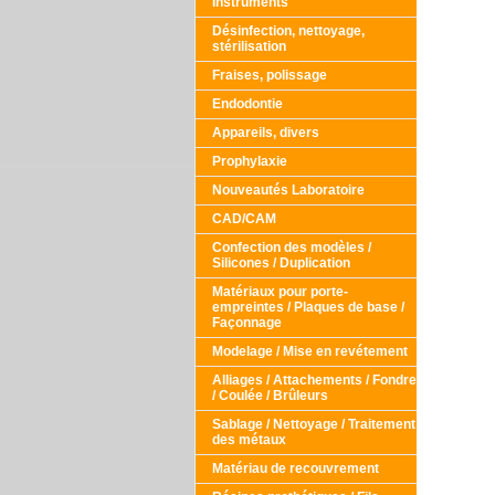
Instruments
Désinfection, nettoyage,
stérilisation
Fraises, polissage
Endodontie
Appareils, divers
Prophylaxie
Nouveautés Laboratoire
CAD/CAM
Confection des modèles /
Silicones / Duplication
Matériaux pour porte-
empreintes / Plaques de base /
Façonnage
Modelage / Mise en revétement
Alliages / Attachements / Fondre
/ Coulée / Brûleurs
Sablage / Nettoyage / Traitement
des métaux
Matériau de recouvrement