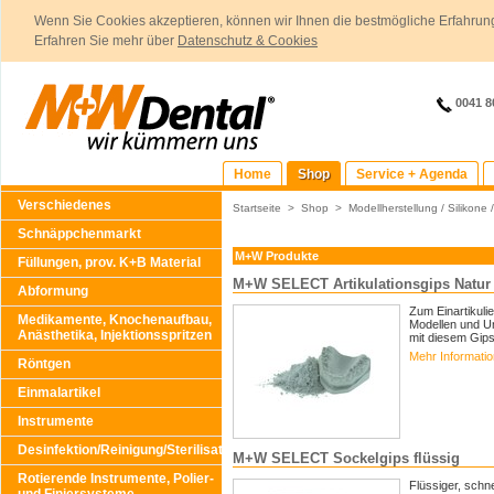
Wenn Sie Cookies akzeptieren, können wir Ihnen die bestmögliche Erfahrung
Erfahren Sie mehr über
Datenschutz & Cookies
0041 8
Home
Shop
Service + Agenda
Verschiedenes
Startseite
>
Shop
>
Modellherstellung / Silikone 
Schnäppchenmarkt
M+W Produkte
Füllungen, prov. K+B Material
M+W SELECT Artikulationsgips Natur
Abformung
Zum Einartikuli
Medikamente, Knochenaufbau,
Modellen und Un
Anästhetika, Injektionsspritzen
mit diesem Gips 
Mehr Informati
Röntgen
Einmalartikel
Instrumente
Desinfektion/Reinigung/Sterilisation
M+W SELECT Sockelgips flüssig
Rotierende Instrumente, Polier-
Flüssiger, schn