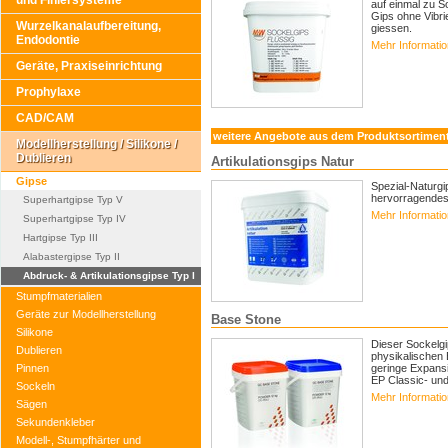
und Finiersysteme
auf einmal zu So
Gips ohne Vibri
Wurzelkanalaufbereitung,
giessen.
Endodontie
Mehr Informati
Geräte, Praxiseinrichtung
Prophylaxe
CAD/CAM
weitere Angebote aus dem Produktsortimen
Modellherstellung / Silikone /
Dublieren
Artikulationsgips Natur
Gipse
Spezial-Naturgi
hervorragendes
Superhartgipse Typ V
Mehr Informati
Superhartgipse Typ IV
Hartgipse Typ III
Alabastergipse Typ II
Abdruck- & Artikulationsgipse Typ I
Stumpfmaterialien
Geräte zur Modellherstellung
Base Stone
Silikone
Dieser Sockelgi
Dublieren
physikalischen 
Pinnen
geringe Expansi
EP Classic- und
Sockeln
Mehr Informati
Sägen
Sekundenkleber
Modell-, Stumpfhärter und