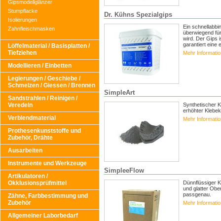
Gipsmodellglänzer
Stumpflacke
Dr. Kühns Spezialgips
Isolierungen
Ein schnellabbi
Zahnfleischmasken
überwiegend für
wird. Der Gips i
garantiert eine 
Löffelmaterial / Basisplatten /
Tiefziehen
Mehr Informati
Modellieren / Einbetten
Legierungen / Geschiebe /
Schmelzen / Giessen / Brennen
SimpleArt
Sandstrahlen / Reinigen /
Veredeln
Synthetischer Kl
erhöhter Klebekr
Verblendmaterial
Mehr Informati
Prothesenkunststoffe und
Zubehör, Drähte
Ausarbeiten
Instrumente und Werkzeuge
SimpleeFlow
Artikulatoren /
Okklusionsprüfmittel
Dünnflüssiger K
und glatter Ober
passgenau.
Zähne, Farbbestimmung und
Zubehör
Mehr Informati
Allgemeiner Laborbedarf