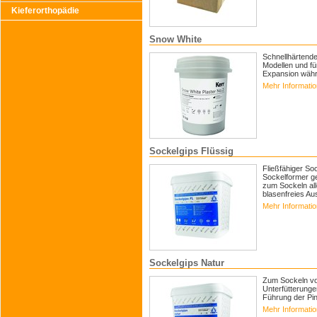
Kieferorthopädie
Snow White
Schnellhärtende
Modellen und für
Expansion währ
Mehr Informati
Sockelgips Flüssig
Fließfähiger So
Sockelformer ge
zum Sockeln all
blasenfreies Au
Mehr Informati
Sockelgips Natur
Zum Sockeln vo
Unterfütterung
Führung der Pin
Mehr Informati