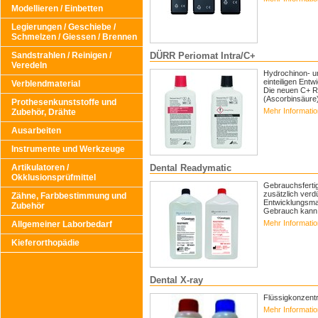
Modellieren / Einbetten
Legierungen / Geschiebe /
Schmelzen / Giessen / Brennen
Sandstrahlen / Reinigen /
DÜRR Periomat Intra/C+
Veredeln
Hydrochinon- un
einteiligen Entw
Verblendmaterial
Die neuen C+ R
(Ascorbinsäure
Prothesenkunststoffe und
Mehr Informati
Zubehör, Drähte
Ausarbeiten
Instrumente und Werkzeuge
Artikulatoren /
Dental Readymatic
Okklusionsprüfmittel
Gebrauchsfertig
zusätzlich verd
Zähne, Farbbestimmung und
Entwicklungsma
Zubehör
Gebrauch kann d
Mehr Informati
Allgemeiner Laborbedarf
Kieferorthopädie
Dental X-ray
Flüssigkonzentr
Mehr Informati