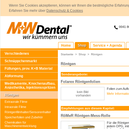
Wenn Sie Cookies akzeptieren, können wir Ihnen die bestmögliche Erfahrung
Erfahren Sie mehr über
Datenschutz & Cookies
0041 8
Home
Shop
Service + Agenda
Verschiedenes
Startseite
>
Shop
>
Röntgen
Schnäppchenmarkt
Röntgen
Füllungen, prov. K+B Material
Sonderangebote:
Abformung
Folarex Röntgenfolien
Medikamente, Knochenaufbau,
Anästhetika, Injektionsspritzen
Folien zum Aufk
kein Bild
Mehr Informati
Röntgen
vorhanden
Extraorale Filme
Intraorale Filme
Empfehlungen aus diesem Kapitel:
Röntgenfilmhalter/Sensorenhalter
RöMeR Röntgen-Mess-Rolle
Speicherfolien und Zubehör
Chemikalien für
Für die Röntgend
Maschinenentwicklung
jedem OPG, init