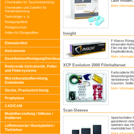
Labor entfallen
Chemikalien für Tauchentwicklung
Mehr Informati
Chemikalien und Zubehör für
Handentwicklung
Tankreiniger u. ä.
Reinigungsfilme
Röntgenschutz
Hüllen für Röntgenfilme
Insight
F-Klasse Röntge
Einmalartikel
intraoralen Auf
Film mit der Em
Instrumente
Empfindlichkeit,.
Mehr Informati
Desinfektion/Reinigung/Sterilisation
XCP Evolution 2000 Filmhalterset
Rotierende Instrumente, Polier-
und Finiersysteme
Farbcodierte Rön
Anwendungsbere
Wurzelkanalaufbereitung,
Verkleinerter R
Endodontie
Gaumen. Seitlich
Mehr Informati
Geräte, Praxiseinrichtung
Prophylaxe
CAD/CAM
Scan-Sleeves
Modellherstellung / Silikone /
Dublieren
Speicherfolien-S
garantieren eine
optimiert das H
Löffelmaterial / Basisplatten /
marktüblichen 
Tiefziehen
Mehr Informati