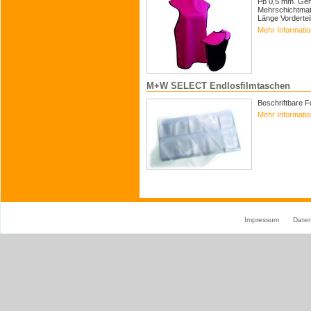
Pb 0,5 mm. Gem
Mehrschichtmat
Länge Vorderteil
Mehr Informati
M+W SELECT Endlosfilmtaschen
Beschriftbare Fo
Mehr Informati
Impressum
Date