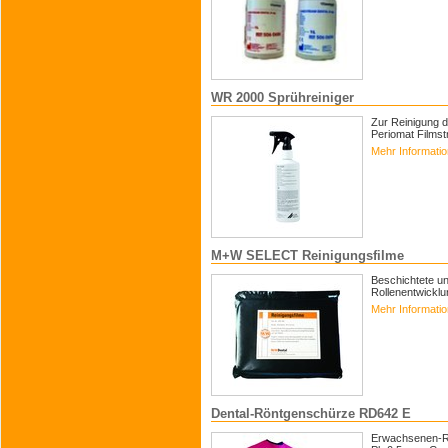
WR 2000 Sprühreiniger
Zur Reinigung d
Periomat Filmst
Mehr Informati
M+W SELECT Reinigungsfilme
Beschichtete un
Rollenentwickl
Mehr Informati
Dental-Röntgenschürze RD642 E
Erwachsenen-Rö