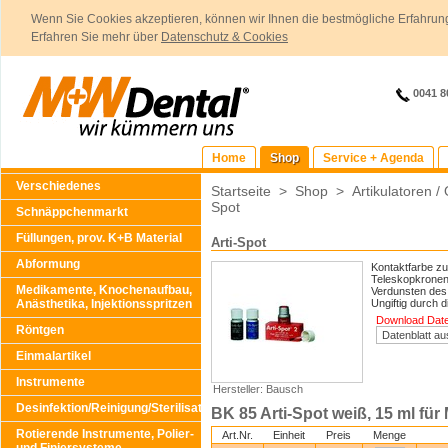
Wenn Sie Cookies akzeptieren, können wir Ihnen die bestmögliche Erfahrung
Erfahren Sie mehr über
Datenschutz & Cookies
0041 8
Home
Shop
Service + Agenda
Verschiedenes
Startseite
>
Shop
>
Artikulatoren /
Spot
Schnäppchenmarkt
Füllungen, prov. K+B Material
Arti-Spot
Abformung
Kontaktfarbe zu
Teleskopkronen
Medikamente, Knochenaufbau,
Verdunsten des 
Anästhetika, Injektionsspritzen
Ungiftig durch 
Download Daten
Röntgen
Einmalartikel
Instrumente
Hersteller: Bausch
Desinfektion/Reinigung/Sterilisation
BK 85 Arti-Spot weiß, 15 ml für 
Rotierende Instrumente, Polier-
Art.Nr.
Einheit
Preis
Menge