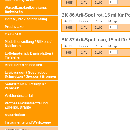
und Finiersysteme
8985
1 Fl.
21,00
Wurzelkanalaufbereitung,
Endodontie
BK 86 Arti-Spot rot, 15 ml für P
Geräte, Praxiseinrichtung
Art.Nr.
Einheit
Preis
Menge
Prophylaxe
8986
1 Fl.
21,00
CAD/CAM
BK 87 Arti-Spot blau, 15 ml für 
Modellherstellung / Silikone /
Dublieren
Art.Nr.
Einheit
Preis
Menge
8984
1 Fl.
21,00
Löffelmaterial / Basisplatten /
Tiefziehen
Modellieren / Einbetten
Legierungen / Geschiebe /
Schmelzen / Giessen / Brennen
Sandstrahlen / Reinigen /
Veredeln
Verblendmaterial
Prothesenkunststoffe und
Zubehör, Drähte
Ausarbeiten
Instrumente und Werkzeuge