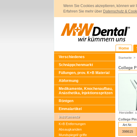
Wenn Sie Cookies akzeptieren, können wir I
Erfahren Sie mehr über
Datenschutz & Cook
Home
Verschiedenes
Startseite
Schnäppchenmarkt
College P
Füllungen, prov. K+B Material
Abformung
Medikamente, Knochenaufbau,
Anästhetika, Injektionsspritzen
Röntgen
Einmalartikel
Hersteller: c
Instrumente
College Pin
K+B Entfernungen
Art.Nr.
Absaugkanülen
398615
Mundspiegel/-griffe