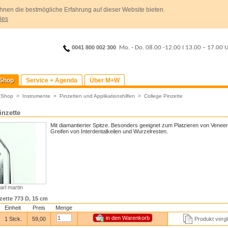
hnen die bestmögliche Erfahrung auf dieser Website bieten.
ies
0041 800 002 300
Mo. - Do. 08.00 -12.00
I
13.00 – 17.00 
Shop
Service + Agenda
Über M+W
>
Shop
>
Instrumente
>
Pinzetten und Applikationshilfen
>
College Pinzette
inzette
Mit diamantierter Spitze. Besonders geeignet zum Platzieren von Venee
Greifen von Interdentalkeilen und Wurzelresten.
arl martin
zette 773 D, 15 cm
Einheit
Preis
Menge
1 Stck.
59,00
Produkt vergl