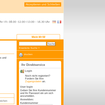
Akzeptieren und Schließen
Uhr
I Fr.
08.00 -12.00
I
13.00 – 16.30 Uhr
Mein M+W
Erweiterte Suche >
drucken
rs und
Ihr Direktservice
Login
Noch nicht registriert?
Fordern Sie Ihre
Zugangsdaten
an.
User login
Geben Sie Ihre Kundennummer
und Ihr Passwort ein um sich
anzumelden.
Anmelden:
eichen
Kundennummer