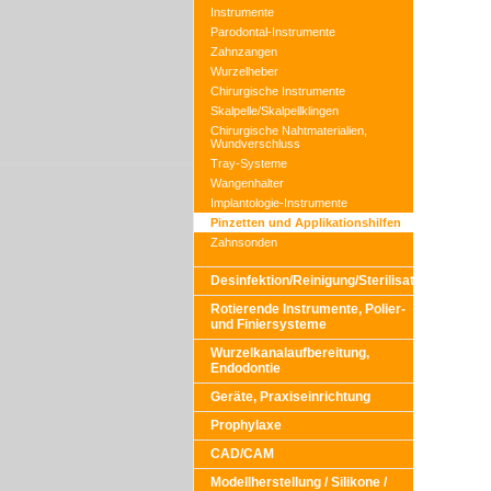
Instrumente
Parodontal-Instrumente
Zahnzangen
Wurzelheber
Chirurgische Instrumente
Skalpelle/Skalpellklingen
Chirurgische Nahtmaterialien,
Wundverschluss
Tray-Systeme
Wangenhalter
Implantologie-Instrumente
Pinzetten und Applikationshilfen
Zahnsonden
Desinfektion/Reinigung/Sterilisation
Rotierende Instrumente, Polier-
und Finiersysteme
Wurzelkanalaufbereitung,
Endodontie
Geräte, Praxiseinrichtung
Prophylaxe
CAD/CAM
Modellherstellung / Silikone /