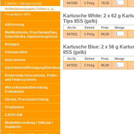
947930
1 Pckg.
78,50
Zubehör Füllungsmaterial
Artikulationspapier, Folien u. a.
Parapulpäre Stifte
Kartusche White: 2 x 62 g Kartu
Tips IISS (gelb)
Abformung
Art.Nr.
Einheit
Preis
Menge
Medikamente, Knochenaufbau,
947931
1 Pckg.
86,80
Anästhetika, Injektionsspritzen
Röntgen
Kartusche Blue: 2 x 56 g Kartus
IISS (gelb)
Einmalartikel
Art.Nr.
Einheit
Preis
Menge
Instrumente
947932
1 Pckg.
86,80
Desinfektion/Reinigung/Sterilisation
Rotierende Instrumente, Polier-
und Finiersysteme
Wurzelkanalaufbereitung,
Endodontie
Geräte, Praxiseinrichtung
Prophylaxe
CAD/CAM
Modellherstellung / Silikone /
Dublieren