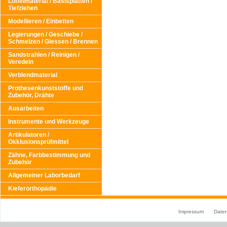
Löffelmaterial / Basisplatten /
Tiefziehen
Modellieren / Einbetten
Legierungen / Geschiebe /
Schmelzen / Giessen / Brennen
Sandstrahlen / Reinigen /
Veredeln
Verblendmaterial
Prothesenkunststoffe und
Zubehör, Drähte
Ausarbeiten
Instrumente und Werkzeuge
Artikulatoren /
Okklusionsprüfmittel
Zähne, Farbbestimmung und
Zubehör
Allgemeiner Laborbedarf
Kieferorthopädie
Impressum
Date