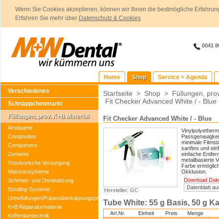
Wenn Sie Cookies akzeptieren, können wir Ihnen die bestmögliche Erfahrung
Erfahren Sie mehr über
Datenschutz & Cookies
0041 8
Home
Shop
Service + Agenda
Verschiedenes
Startseite
>
Shop
>
Füllungen, pro
Fit Checker Advanced White / - Blue
Schnäppchenmarkt
Füllungen, prov. K+B Material
Fit Checker Advanced White / - Blue
Amalgame
Vinylpolyetherm
Composites
Passgenauigkeit
minimale Filmstä
Compomere
sanftes und ein
Zemente
einfache Entfer
metallbasierte 
Provisorische Versorgung
Farbe ermöglich
Matrizensysteme
Okklusion.
Download Daten
Schmelz- und Dentinätzung
Bonding-Systeme
Hersteller: GC
Unterfüllungen/Pulpenüberkappungspräparate
Tube White: 55 g Basis, 50 g Ka
K+B Reparaturmaterial
Art.Nr.
Einheit
Preis
Menge
Kofferdamtechnik