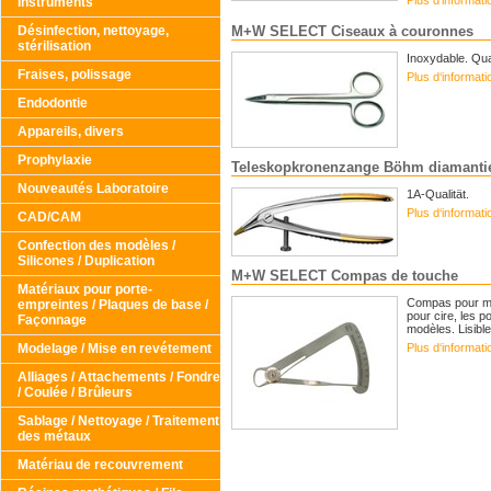
Plus d‘informat
Instruments
Désinfection, nettoyage,
M+W SELECT Ciseaux à couronnes
stérilisation
Inoxydable. Qual
Fraises, polissage
Plus d‘informat
Endodontie
Appareils, divers
Prophylaxie
Teleskopkronenzange Böhm diamantie
Nouveautés Laboratoire
1A-Qualität.
Plus d‘informat
CAD/CAM
Confection des modèles /
Silicones / Duplication
M+W SELECT Compas de touche
Matériaux pour porte-
Compas pour me
empreintes / Plaques de base /
pour cire, les 
Façonnage
modèles. Lisibl
Plus d‘informat
Modelage / Mise en revétement
Alliages / Attachements / Fondre
/ Coulée / Brûleurs
Sablage / Nettoyage / Traitement
des métaux
Matériau de recouvrement