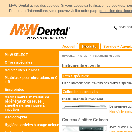
M+W Dental utilise des cookies. Si vous acceptez l'utilisation de cookies, no
Pour plus d'informations, vous pouvez visiter notre page
protection des donn
0041 80
Accueil
Produits
Service + Agend
M+W SELECT
mwdental
>
shop
>
Instruments et outils
Offres spéciales
Instruments et outils
Nouveautés Cabinet
Offres spéciales:
Matériaux pour obturations et C
+ B
En ce moment nous n‘avons pas d‘offres spécial
Empreintes
Collection de produits:
Médicaments, matériau de
Instruments à modeler
régénération osseuse,
anesthésie, seringues à
De première qua
injection
Plus d‘informat
Radiographie
Couteau à plâtre Gritman
Hygiène, articles à usage unique
Avec ouvre-cuvr