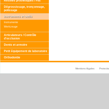
Résines prothétiques / Fils
Dégrossissage, tronçonnage,
polissage
Instruments et outils
Instrumente
Werkzeuge
Articulateurs / Contrôle
d'occlusion
Dents et armoire
Petit équipement de laboratoire
Orthodontie
Mentions légales
Protect