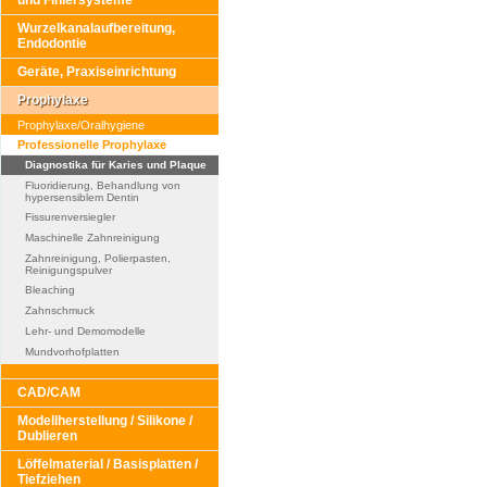
und Finiersysteme
Wurzelkanalaufbereitung,
Endodontie
Geräte, Praxiseinrichtung
Prophylaxe
Prophylaxe/Oralhygiene
Professionelle Prophylaxe
Diagnostika für Karies und Plaque
Fluoridierung, Behandlung von
hypersensiblem Dentin
Fissurenversiegler
Maschinelle Zahnreinigung
Zahnreinigung, Polierpasten,
Reinigungspulver
Bleaching
Zahnschmuck
Lehr- und Demomodelle
Mundvorhofplatten
CAD/CAM
Modellherstellung / Silikone /
Dublieren
Löffelmaterial / Basisplatten /
Tiefziehen