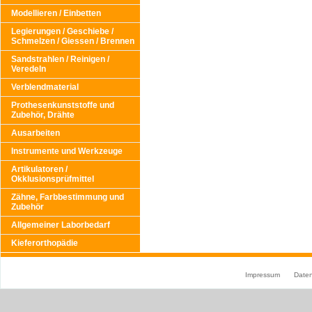
Modellieren / Einbetten
Legierungen / Geschiebe /
Schmelzen / Giessen / Brennen
Sandstrahlen / Reinigen /
Veredeln
Verblendmaterial
Prothesenkunststoffe und
Zubehör, Drähte
Ausarbeiten
Instrumente und Werkzeuge
Artikulatoren /
Okklusionsprüfmittel
Zähne, Farbbestimmung und
Zubehör
Allgemeiner Laborbedarf
Kieferorthopädie
Impressum
Date