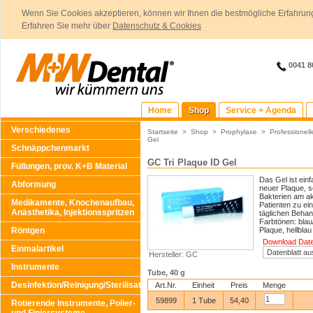
Wenn Sie Cookies akzeptieren, können wir Ihnen die bestmögliche Erfahrung
Erfahren Sie mehr über
Datenschutz & Cookies
0041 8
Home
Shop
Service + Agenda
Verschiedenes
Startseite
>
Shop
>
Prophylaxe
>
Professionel
Gel
Schnäppchenmarkt
GC Tri Plaque ID Gel
Füllungen, prov. K+B Material
Das Gel ist ein
Abformung
neuer Plaque, 
Bakterien am akt
Medikamente, Knochenaufbau,
Patienten zu ei
Anästhetika, Injektionsspritzen
täglichen Behand
Farbtönen: blau/
Röntgen
Plaque, hellblau
Download Daten
Einmalartikel
Hersteller: GC
Instrumente
Tube, 40 g
Desinfektion/Reinigung/Sterilisation
Art.Nr.
Einheit
Preis
Menge
59899
1 Tube
54,40
Rotierende Instrumente, Polier-