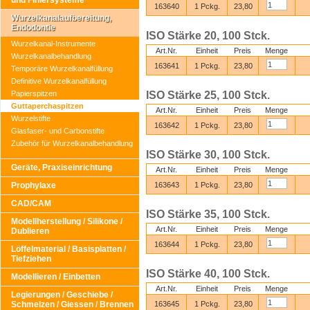
und Finiersysteme
163640
1 Pckg.
23,80
Wurzelkanalaufbereitung,
Endodontie
ISO Stärke 20, 100 Stck.
Wurzelkanal-Instrumente
Art.Nr.
Einheit
Preis
Menge
Wurzelkanalbehandlung
163641
1 Pckg.
23,80
Temporäre Wurzelkanalfüllung
Definitive Wurzelkanalfüllung
Papierspitzen
ISO Stärke 25, 100 Stck.
Guttaperchaspitzen
Art.Nr.
Einheit
Preis
Menge
Wurzelstifte
163642
1 Pckg.
23,80
Glasfaser- und Carbonstifte
Zubehör für Wurzelkanalbehandlung
ISO Stärke 30, 100 Stck.
Geräte, Praxiseinrichtung
Art.Nr.
Einheit
Preis
Menge
Prophylaxe
163643
1 Pckg.
23,80
CAD/CAM
ISO Stärke 35, 100 Stck.
Modellherstellung / Silikone /
Art.Nr.
Einheit
Preis
Menge
Dublieren
163644
1 Pckg.
23,80
Löffelmaterial / Basisplatten /
Tiefziehen
ISO Stärke 40, 100 Stck.
Modellieren / Einbetten
Art.Nr.
Einheit
Preis
Menge
Legierungen / Geschiebe /
Schmelzen / Giessen / Brennen
163645
1 Pckg.
23,80