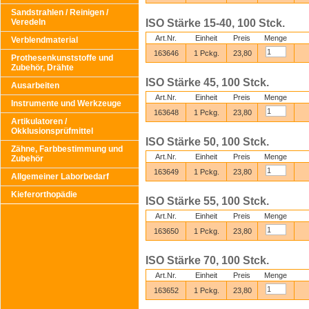
Sandstrahlen / Reinigen /
Veredeln
ISO Stärke 15-40, 100 Stck.
Art.Nr.
Einheit
Preis
Menge
Verblendmaterial
163646
1 Pckg.
23,80
Prothesenkunststoffe und
Zubehör, Drähte
ISO Stärke 45, 100 Stck.
Ausarbeiten
Art.Nr.
Einheit
Preis
Menge
Instrumente und Werkzeuge
163648
1 Pckg.
23,80
Artikulatoren /
Okklusionsprüfmittel
ISO Stärke 50, 100 Stck.
Zähne, Farbbestimmung und
Art.Nr.
Einheit
Preis
Menge
Zubehör
163649
1 Pckg.
23,80
Allgemeiner Laborbedarf
Kieferorthopädie
ISO Stärke 55, 100 Stck.
Art.Nr.
Einheit
Preis
Menge
163650
1 Pckg.
23,80
ISO Stärke 70, 100 Stck.
Art.Nr.
Einheit
Preis
Menge
163652
1 Pckg.
23,80