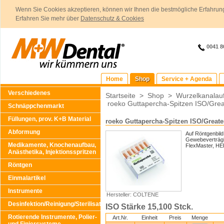
Wenn Sie Cookies akzeptieren, können wir Ihnen die bestmögliche Erfahrung
Erfahren Sie mehr über
Datenschutz & Cookies
0041 8
Home
Shop
Service + Agenda
Verschiedenes
Startseite
>
Shop
>
Wurzelkanalauf
roeko Guttapercha-Spitzen ISO/Grea
Schnäppchenmarkt
Füllungen, prov. K+B Material
roeko Guttapercha-Spitzen ISO/Greate
Abformung
Auf Röntgenbild
Gewebeverträgli
Medikamente, Knochenaufbau,
FlexMaster, HER
Anästhetika, Injektionsspritzen
Röntgen
Einmalartikel
Instrumente
Hersteller: COLTENE
Desinfektion/Reinigung/Sterilisation
ISO Stärke 15,100 Stck.
Rotierende Instrumente, Polier-
Art.Nr.
Einheit
Preis
Menge