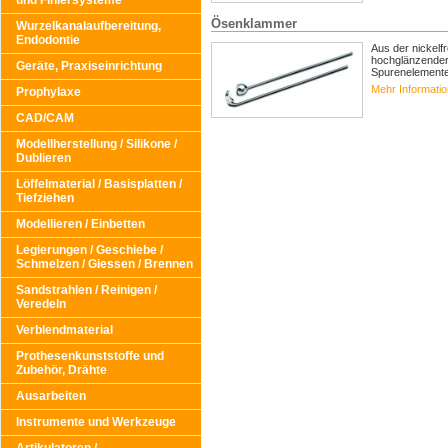
und Finiersysteme
Ösenklammer
Wurzelkanalaufbereitung,
Endodontie
Aus der nickelf
hochglänzender 
Geräte, Praxiseinrichtung
Spurenelemente 
Mehr Informati
Prophylaxe
CAD/CAM
Modellherstellung / Silikone /
Dublieren
Löffelmaterial / Basisplatten /
Tiefziehen
Modellieren / Einbetten
Legierungen / Geschiebe /
Schmelzen / Giessen / Brennen
Sandstrahlen / Reinigen /
Veredeln
Verblendmaterial
Prothesenkunststoffe und
Zubehör, Drähte
Ausarbeiten
Instrumente und Werkzeuge