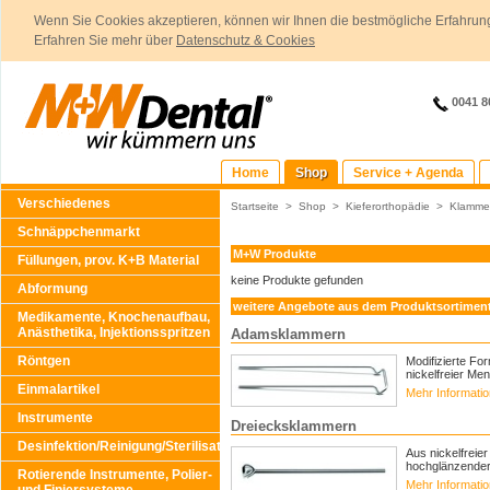
Wenn Sie Cookies akzeptieren, können wir Ihnen die bestmögliche Erfahrung
Erfahren Sie mehr über
Datenschutz & Cookies
0041 8
Home
Shop
Service + Agenda
Verschiedenes
Startseite
>
Shop
>
Kieferorthopädie
>
Klamme
Schnäppchenmarkt
M+W Produkte
Füllungen, prov. K+B Material
keine Produkte gefunden
Abformung
weitere Angebote aus dem Produktsortimen
Medikamente, Knochenaufbau,
Anästhetika, Injektionsspritzen
Adamsklammern
Röntgen
Modifizierte Fo
nickelfreier M
Einmalartikel
Mehr Informati
Instrumente
Dreiecksklammern
Desinfektion/Reinigung/Sterilisation
Aus nickelfreie
hochglänzender O
Rotierende Instrumente, Polier-
Mehr Informati