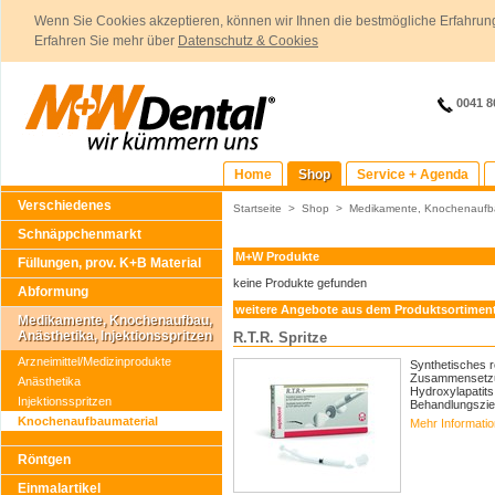
Wenn Sie Cookies akzeptieren, können wir Ihnen die bestmögliche Erfahrung
Erfahren Sie mehr über
Datenschutz & Cookies
0041 8
Home
Shop
Service + Agenda
Verschiedenes
Startseite
>
Shop
>
Medikamente, Knochenaufbau
Schnäppchenmarkt
M+W Produkte
Füllungen, prov. K+B Material
keine Produkte gefunden
Abformung
weitere Angebote aus dem Produktsortimen
Medikamente, Knochenaufbau,
Anästhetika, Injektionsspritzen
R.T.R. Spritze
Arzneimittel/Medizinprodukte
Synthetisches 
Zusammensetzun
Anästhetika
Hydroxylapatits
Injektionsspritzen
Behandlungsziel
Knochenaufbaumaterial
Mehr Informati
Röntgen
Einmalartikel