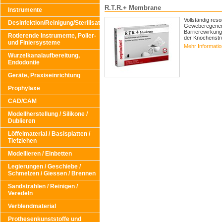
R.T.R.+ Membrane
Instrumente
Vollständig res
Desinfektion/Reinigung/Sterilisation
Geweberegenera
Barrierewirkun
Rotierende Instrumente, Polier-
der Knochenstru
und Finiersysteme
Mehr Informati
Wurzelkanalaufbereitung,
Endodontie
Geräte, Praxiseinrichtung
Prophylaxe
CAD/CAM
Modellherstellung / Silikone /
Dublieren
Löffelmaterial / Basisplatten /
Tiefziehen
Modellieren / Einbetten
Legierungen / Geschiebe /
Schmelzen / Giessen / Brennen
Sandstrahlen / Reinigen /
Veredeln
Verblendmaterial
Prothesenkunststoffe und