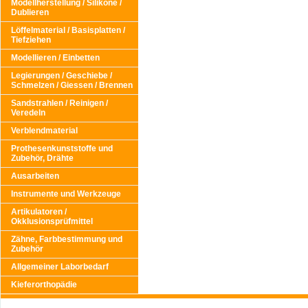
Modellherstellung / Silikone /
Dublieren
Löffelmaterial / Basisplatten /
Tiefziehen
Modellieren / Einbetten
Legierungen / Geschiebe /
Schmelzen / Giessen / Brennen
Sandstrahlen / Reinigen /
Veredeln
Verblendmaterial
Prothesenkunststoffe und
Zubehör, Drähte
Ausarbeiten
Instrumente und Werkzeuge
Artikulatoren /
Okklusionsprüfmittel
Zähne, Farbbestimmung und
Zubehör
Allgemeiner Laborbedarf
Kieferorthopädie