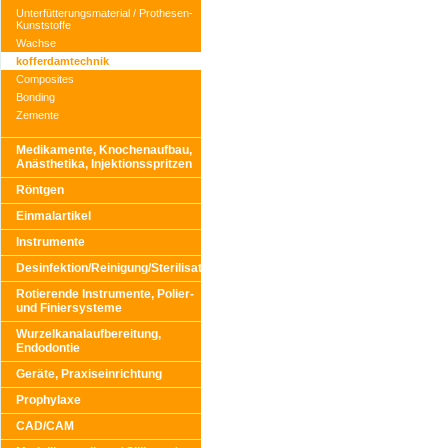
Unterfütterungsmaterial / Prothesen-
Kunststoffe
Wachse
kofferdamtechnik
Composites
Bonding
Zemente
Medikamente, Knochenaufbau,
Anästhetika, Injektionsspritzen
Röntgen
Einmalartikel
Instrumente
Desinfektion/Reinigung/Sterilisation
Rotierende Instrumente, Polier-
und Finiersysteme
Wurzelkanalaufbereitung,
Endodontie
Geräte, Praxiseinrichtung
Prophylaxe
CAD/CAM