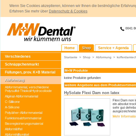
Wenn Sie Cookies akzeptieren, können wir Ihnen die bestmögliche Erfahrung
Erfahren Sie mehr über
Datenschutz & Cookies
0041 8
Home
Shop
Service + Agenda
Verschiedenes
Startseite
>
Shop
>
Abformung
>
kofferdamtec
Schnäppchenmarkt
M+W Produkte
Füllungen, prov. K+B Material
keine Produkte gefunden
Abformung
weitere Angebote aus dem Produktsortimen
Abformmaterial, verschiedene
Polysulfid-Thiokol/Hydrocolloide
HySolate Flexi Dam non latex
Alginat-Abformmaterial
Flexi Dam non l
C-Silikone
ein absolut tro
A-Silikone
sehr gut dehnba
ausgezeichnete.
Polyäther-Abformmaterial
Mehr Informati
Funktionsabformmaterial
Bissregistrierungsmaterial
Abformlöffel
Abformhilfsmittel