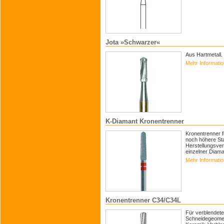
Jota »Schwarzer«
Aus Hartmetall
Mehr Informati
K-Diamant Kronentrenner
Kronentrenner f
noch höhere Sta
Herstellungsver
einzelner Diama
Mehr Informati
Kronentrenner C34/C34L
Für verblendete
Schneidegeometr