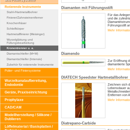
und Finiersysteme
Rotierende Instrumente
Diamanten mit Führungsstift
Stahl-/Hartmetallbohrer
Für das Anlegen
Finierer/Zahnsteinentferner
und die zylindr
Diamantinstrum
Knochenfräser
Führungsstift am
Schleifkörper
Mehr Informati
Hartmetallfinierer (Meisinger)
Wurzelglättung und
Füllungsbearbeitung
Kronentrenner u. a.
Diamendo
Diamantschleifer (M+W)
Diamantschleifer (Intensiv)
Zur Eröffnung d
diamantierte Spi
Zubehör für rotierende Instrumente
Mehr Informati
Polier- und Finiersysteme
DIATECH Speedster Hartmetallbohrer
Wurzelkanalaufbereitung,
Endodontie
Zeichnen sich d
Lebensdauer aus
Metallschneiden
Geräte, Praxiseinrichtung
Entfernen von A
Prophylaxe
Mehr Informati
CAD/CAM
Modellherstellung / Silikone /
Dublieren
Diatrepano-Carbide
Löffelmaterial / Basisplatten /