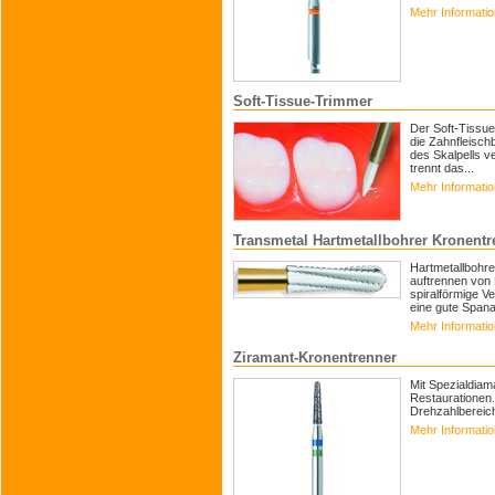
Mehr Informati
Soft-Tissue-Trimmer
Der Soft-Tissue
die Zahnfleischb
des Skalpells v
trennt das...
Mehr Informati
Transmetal Hartmetallbohrer Kronentr
Hartmetallbohre
auftrennen von
spiralförmige V
eine gute Spana
Mehr Informati
Ziramant-Kronentrenner
Mit Spezialdiam
Restaurationen
Drehzahlbereich
Mehr Informati