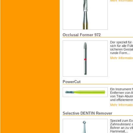
Mehr Informati
Occlusal Former 972
Der speziell fü
sich für alle Fü
sicheren Gestal
runde Form...
Mehr Informati
PowerCut
Ein Instrument 
Entfernen von 
von Titan-Abut
und effizienteres
Mehr Informati
Selective DENTIN Remover
Speziell zum Ex
Zahnsubstanz ab
Bohrer an zu vi
Hartmetall,...