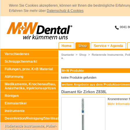
Wenn Sie Cookies akzeptieren, können wir Ihnen die bestmögliche Erfahrung
Erfahren Sie mehr über
Datenschutz & Cookies
0041 8
Home
Shop
Service + Agenda
Verschiedenes
Startseite
>
Shop
>
Rotierende Instrumente, Poli
a.
Schnäppchenmarkt
Füllungen, prov. K+B Material
M+W Produkte
Abformung
keine Produkte gefunden
Medikamente, Knochenaufbau,
weitere Angebote aus dem Produktsortimen
Anästhetika, Injektionsspritzen
Diamant für Zirkon Z838L
Röntgen
Kronentrenner f
Einmalartikel
Mehr Informati
Instrumente
Desinfektion/Reinigung/Sterilisation
Rotierende Instrumente, Polier-