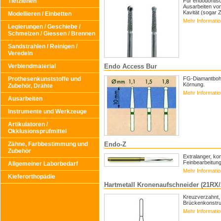
Tiefziehen
Für endodontis
Ausarbeiten von
Kavität (sogar 
Modellieren / Einbetten
Mehr Informati
Legierungen / Geschiebe /
Schmelzen / Giessen / Brennen
Sandstrahlen / Reinigen /
Veredeln
Verblendmaterial
Endo Access Bur
Prothesenkunststoffe und
FG-Diamantbohr
Körnung.
Zubehör, Drähte
Mehr Informati
Ausarbeiten
Instrumente und Werkzeuge
Artikulatoren /
Okklusionsprüfmittel
Zähne, Farbbestimmung und
Endo-Z
Zubehör
Extralanger, ko
Feinbearbeitun
Allgemeiner Laborbedarf
Mehr Informati
Kieferorthopädie
Hartmetall Kronenaufschneider (21RX
Kreuzverzahnt, 
Brückenkonstru
Mehr Informati