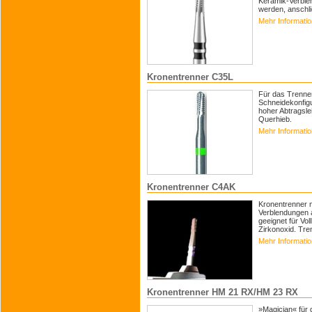
Keramik-Verble
werden, anschli
Mehr Informati
Kronentrenner C35L
Für das Trenne
Schneidekonfigu
hoher Abtragsle
Querhieb.
Mehr Informati
Kronentrenner C4AK
Kronentrenner m
Verblendungen 
geeignet für Vo
Zirkonoxid. Tre
Mehr Informati
Kronentrenner HM 21 RX/HM 23 RX
»Magician« für 