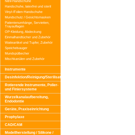
Nitril-Handschuhe
Handschuhe, latexfrei und steril
Vinyl-/Folien-Handschuhe
Mundschutz / Gesichtsmasken
Patientenumhänge, Servietten,
Trayauflagen
OP-Kleidung, Abdeckung
Einmalhandtücher und Zubehör
Watteartikel und Tupfer, Zubehör
Speichelsauger
Mundspülbecher
Mischkanülen und Zubehör
Instrumente
Desinfektion/Reinigung/Sterilisation
Rotierende Instrumente, Polier-
und Finiersysteme
Wurzelkanalaufbereitung,
Endodontie
Geräte, Praxiseinrichtung
Prophylaxe
CAD/CAM
Modellherstellung / Silikone /