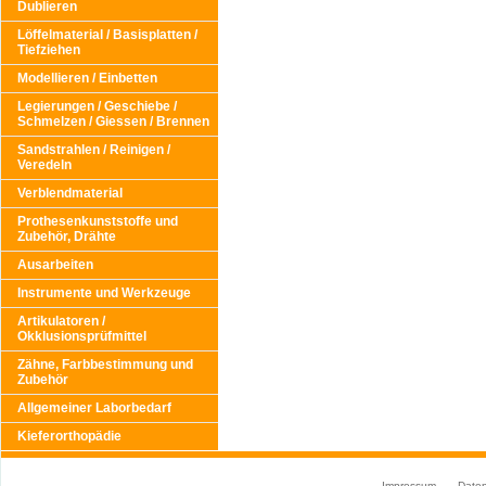
Dublieren
Löffelmaterial / Basisplatten /
Tiefziehen
Modellieren / Einbetten
Legierungen / Geschiebe /
Schmelzen / Giessen / Brennen
Sandstrahlen / Reinigen /
Veredeln
Verblendmaterial
Prothesenkunststoffe und
Zubehör, Drähte
Ausarbeiten
Instrumente und Werkzeuge
Artikulatoren /
Okklusionsprüfmittel
Zähne, Farbbestimmung und
Zubehör
Allgemeiner Laborbedarf
Kieferorthopädie
Impressum
Date