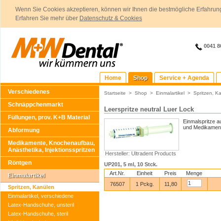
Wenn Sie Cookies akzeptieren, können wir Ihnen die bestmögliche Erfahrung
Erfahren Sie mehr über
Datenschutz & Cookies
0041 8
Home
Shop
Service + Agenda
Verschiedenes
Startseite
>
Shop
>
Einmalartikel
>
Spritzen, K
Schnäppchenmarkt
Leerspritze neutral Luer Lock
Füllungen, prov. K+B Material
Einmalspritze a
und Medikamen
Abformung
Medikamente, Knochenaufbau,
Anästhetika, Injektionsspritzen
Hersteller: Ultradent Products
Röntgen
UP201, 5 ml, 10 Stck.
Art.Nr.
Einheit
Preis
Menge
Einmalartikel
76507
1 Pckg.
11,80
Spritzen, Kanülen
Einmalartikel, verschiedene
Latex-Handschuhe, unsteril
Latex-Handschuhe, steril