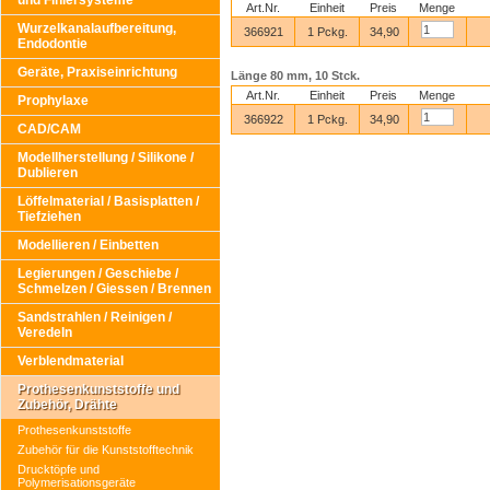
und Finiersysteme
Art.Nr.
Einheit
Preis
Menge
Wurzelkanalaufbereitung,
366921
1 Pckg.
34,90
Endodontie
Geräte, Praxiseinrichtung
Länge 80 mm, 10 Stck.
Art.Nr.
Einheit
Preis
Menge
Prophylaxe
366922
1 Pckg.
34,90
CAD/CAM
Modellherstellung / Silikone /
Dublieren
Löffelmaterial / Basisplatten /
Tiefziehen
Modellieren / Einbetten
Legierungen / Geschiebe /
Schmelzen / Giessen / Brennen
Sandstrahlen / Reinigen /
Veredeln
Verblendmaterial
Prothesenkunststoffe und
Zubehör, Drähte
Prothesenkunststoffe
Zubehör für die Kunststofftechnik
Drucktöpfe und
Polymerisationsgeräte