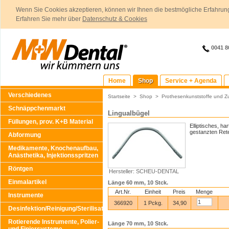
Wenn Sie Cookies akzeptieren, können wir Ihnen die bestmögliche Erfahrung
Erfahren Sie mehr über
Datenschutz & Cookies
0041 8
Home
Shop
Service + Agenda
Verschiedenes
Startseite
>
Shop
>
Prothesenkunststoffe und Z
Schnäppchenmarkt
Lingualbügel
Füllungen, prov. K+B Material
Elliptisches, h
gestanzten Rete
Abformung
Medikamente, Knochenaufbau,
Anästhetika, Injektionsspritzen
Röntgen
Hersteller: SCHEU-DENTAL
Einmalartikel
Länge 60 mm, 10 Stck.
Art.Nr.
Einheit
Preis
Menge
Instrumente
366920
1 Pckg.
34,90
Desinfektion/Reinigung/Sterilisation
Rotierende Instrumente, Polier-
Länge 70 mm, 10 Stck.