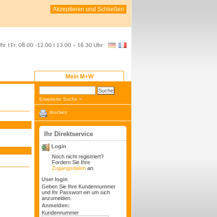
Akzeptieren und Schließen
Uhr
I Fr.
08.00 -12.00
I
13.00 – 16.30 Uhr
Mein M+W
Erweiterte Suche >
drucken
Ihr Direktservice
Login
Noch nicht registriert?
Fordern Sie Ihre
Zugangsdaten
an.
User login
Geben Sie Ihre Kundennummer
und Ihr Passwort ein um sich
anzumelden.
Anmelden:
Kundennummer