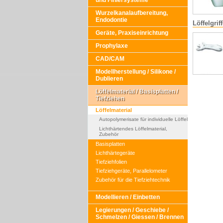
und Finiersysteme
Wurzelkanalaufbereitung,
Endodontie
Löffelgrif
Geräte, Praxiseinrichtung
Prophylaxe
CAD/CAM
Modellherstellung / Silikone /
Dublieren
Löffelmaterial / Basisplatten /
Tiefziehen
Löffelmaterial
Autopolymerisate für individuelle Löffel
Lichthärtendes Löffelmaterial,
Zubehör
Basisplatten
Lichthärtegeräte
Tiefziehfolien
Tiefziehgeräte, Parallelometer
Zubehör für die Tiefziehtechnik
Modellieren / Einbetten
Legierungen / Geschiebe /
Schmelzen / Giessen / Brennen