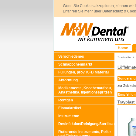
Wenn Sie Cookies akzeptieren, können wir I
Erfahren Sie mehr über
Datenschutz & Cook
Home
Verschiedenes
Startseite
Schnäppchenmarkt
Löffelmate
Füllungen, prov. K+B Material
Sonderang
Abformung
zur Zeit kei
Medikamente, Knochenaufbau,
Anästhetika, Injektionsspritzen
Empfehlung
Röntgen
Trayplast
Einmalartikel
Instrumente
Desinfektion/Reinigung/Sterilisation
Rotierende Instrumente, Polier-