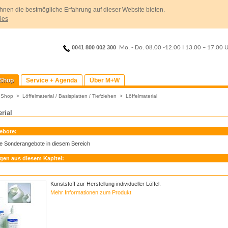
hnen die bestmögliche Erfahrung auf dieser Website bieten.
ies
0041 800 002 300
Mo. - Do. 08.00 -12.00
I
13.00 – 17.00 
Shop
Service + Agenda
Über M+W
>
Shop
>
Löffelmaterial / Basisplatten / Tiefziehen
>
Löffelmaterial
rial
ebote:
ne Sonderangebote in diesem Bereich
en aus diesem Kapitel:
Kunststoff zur Herstellung individueller Löffel.
Mehr Informationen zum Produkt