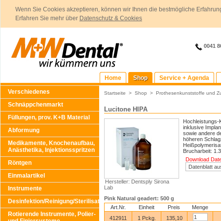
Wenn Sie Cookies akzeptieren, können wir Ihnen die bestmögliche Erfahrung
Erfahren Sie mehr über
Datenschutz & Cookies
0041 8
Home
Shop
Service + Agenda
Verschiedenes
Startseite
>
Shop
>
Prothesenkunststoffe und Z
Schnäppchenmarkt
Lucitone HIPA
Füllungen, prov. K+B Material
Hochleistungs-Ka
inklusive Impla
Abformung
sowie andere de
höheren Schlagz
Medikamente, Knochenaufbau,
Heißpolymerisat
Anästhetika, Injektionsspritzen
Brucharbeit: 1.
Download Daten
Röntgen
Einmalartikel
Hersteller: Dentsply Sirona
Lab
Instrumente
Pink Natural geadert: 500 g
Desinfektion/Reinigung/Sterilisation
Art.Nr.
Einheit
Preis
Menge
Rotierende Instrumente, Polier-
412911
1 Pckg.
135,10