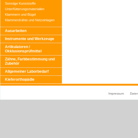
Sonstige Kunststoffe
Unterfütterungsmaterialien
Klammern und Bügel
Klammerdrähte und Netzeinlagen
Ausarbeiten
Instrumente und Werkzeuge
Artikulatoren /
Okklusionsprüfmittel
Zähne, Farbbestimmung und
Zubehör
Allgemeiner Laborbedarf
Kieferorthopädie
Impressum
Date