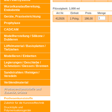
und Finiersysteme
Wurzelkanalaufbereitung,
Flüssigkeit: 1.000 ml
Endodontie
Art.Nr.
Einheit
Preis
Menge
Geräte, Praxiseinrichtung
412926
1 Pckg.
186,00
Prophylaxe
CAD/CAM
Modellherstellung / Silikone /
Dublieren
Löffelmaterial / Basisplatten /
Tiefziehen
Modellieren / Einbetten
Legierungen / Geschiebe /
Schmelzen / Giessen / Brennen
Sandstrahlen / Reinigen /
Veredeln
Verblendmaterial
Prothesenkunststoffe und
Zubehör, Drähte
Prothesenkunststoffe
Zubehör für die Kunststofftechnik
Drucktöpfe und
Polymerisationsgeräte