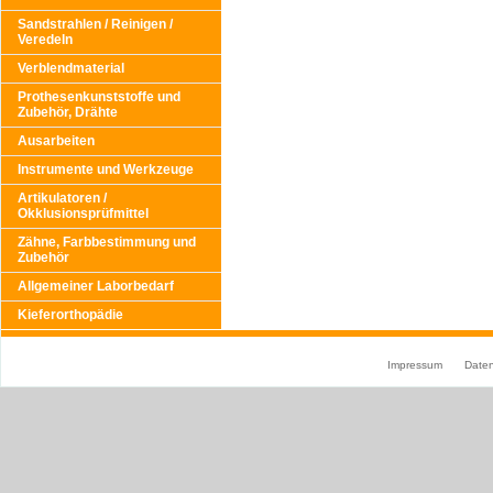
Sandstrahlen / Reinigen /
Veredeln
Verblendmaterial
Prothesenkunststoffe und
Zubehör, Drähte
Ausarbeiten
Instrumente und Werkzeuge
Artikulatoren /
Okklusionsprüfmittel
Zähne, Farbbestimmung und
Zubehör
Allgemeiner Laborbedarf
Kieferorthopädie
Impressum
Date