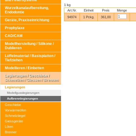
und Finiersysteme
1 kg
Wurzelkanalaufbereitung,
Art.Nr.
Einheit
Preis
Menge
Endodontie
94974
1 Pckg.
361,00
Geräte, Praxiseinrichtung
Prophylaxe
CAD/CAM
Modellherstellung / Silikone /
Dublieren
Löffelmaterial / Basisplatten /
Tiefziehen
Modellieren / Einbetten
Legierungen / Geschiebe /
Schmelzen / Giessen / Brennen
Legierungen
Modellgusslegierungen
Aufbrennlegierungen
Geschiebe
Vorwärmeöfen
Schmelztiegel
Giessgeräte
Löten
Brenner