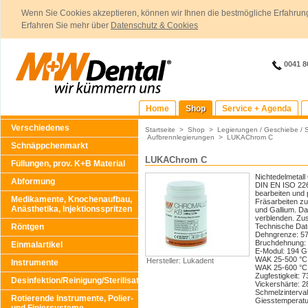
Wenn Sie Cookies akzeptieren, können wir Ihnen die bestmögliche Erfahrung
Erfahren Sie mehr über
Datenschutz & Cookies
0041 8
Home
Shop
Service + Agenda
Verschiedenes
Startseite
>
Shop
>
Legierungen / Geschiebe / 
Aufbrennlegierungen
>
LUKAChrom C
Schnäppchenmarkt
LUKAChrom C
Füllungen, prov. K+B Material
Nichtedelmetall
Abformung
DIN EN ISO 2267
bearbeiten und 
Medikamente, Knochenaufbau,
Fräsarbeiten zu
Anästhetika, Injektionsspritzen
und Gallium. Da
verblenden. Zu
Röntgen
Technische Dat
Dehngrenze: 5
Bruchdehnung:
Einmalartikel
E-Modul: 194 
WAK 25-500 °C: 
Hersteller: Lukadent
Instrumente
WAK 25-600 °C: 
Zugfestigkeit: 
Desinfektion/Reinigung/Sterilisation
Vickershärte: 
Schmelzinterval
Rotierende Instrumente, Polier-
Giesstemperatu