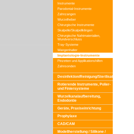
Instrumente
Parodontal-Instrumente
Zahnzangen
Wurzelheber
Chirurgische Instrumente
Skalpelle/Skalpellklingen
Chirurgische Nahtmaterialien,
Wundverschluss
Tray-Systeme
Wangenhalter
Implantologie-Instrumente
Pinzetten und Applikationshilfen
Zahnsonden
Desinfektion/Reinigung/Sterilisation
Rotierende Instrumente, Polier-
und Finiersysteme
Wurzelkanalaufbereitung,
Endodontie
Geräte, Praxiseinrichtung
Prophylaxe
CAD/CAM
Modellherstellung / Silikone /