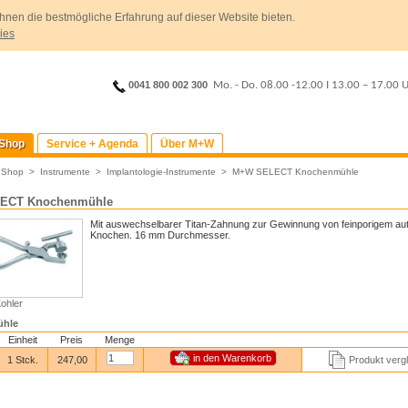
hnen die bestmögliche Erfahrung auf dieser Website bieten.
ies
0041 800 002 300
Mo. - Do. 08.00 -12.00
I
13.00 – 17.00 
Shop
Service + Agenda
Über M+W
>
Shop
>
Instrumente
>
Implantologie-Instrumente
>
M+W SELECT Knochenmühle
ECT Knochenmühle
Mit auswechselbarer Titan-Zahnung zur Gewinnung von feinporigem au
Knochen. 16 mm Durchmesser.
Kohler
hle
Einheit
Preis
Menge
1 Stck.
247,00
Produkt verg