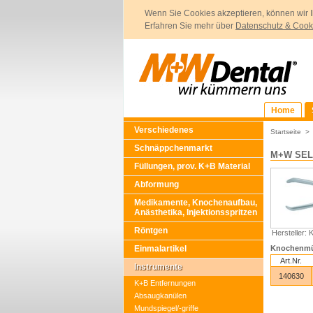
Wenn Sie Cookies akzeptieren, können wir I
Erfahren Sie mehr über
Datenschutz & Cook
Home
Verschiedenes
Startseite
Schnäppchenmarkt
M+W SEL
Füllungen, prov. K+B Material
Abformung
Medikamente, Knochenaufbau,
Anästhetika, Injektionsspritzen
Röntgen
Hersteller: 
Einmalartikel
Knochenmü
Art.Nr.
Instrumente
140630
K+B Entfernungen
Absaugkanülen
Mundspiegel/-griffe