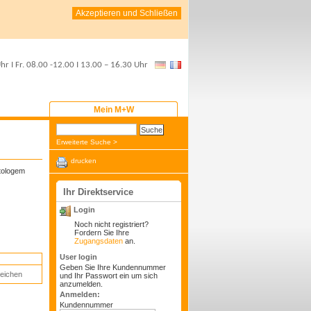
Akzeptieren und Schließen
Uhr
I Fr.
08.00 -12.00
I
13.00 – 16.30 Uhr
Mein M+W
Erweiterte Suche >
drucken
tologem
Ihr Direktservice
Login
Noch nicht registriert?
Fordern Sie Ihre
Zugangsdaten
an.
User login
Geben Sie Ihre Kundennummer
leichen
und Ihr Passwort ein um sich
anzumelden.
Anmelden:
Kundennummer