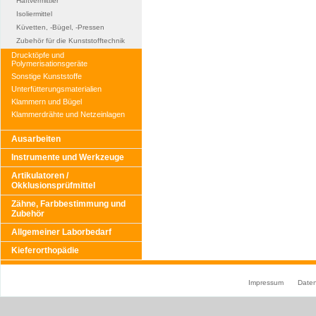
Haftvermittler
Isoliermittel
Küvetten, -Bügel, -Pressen
Zubehör für die Kunststofftechnik
Drucktöpfe und
Polymerisationsgeräte
Sonstige Kunststoffe
Unterfütterungsmaterialien
Klammern und Bügel
Klammerdrähte und Netzeinlagen
Ausarbeiten
Instrumente und Werkzeuge
Artikulatoren /
Okklusionsprüfmittel
Zähne, Farbbestimmung und
Zubehör
Allgemeiner Laborbedarf
Kieferorthopädie
Impressum
Date