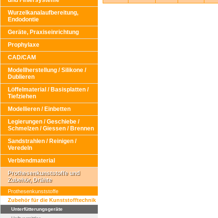
und Finiersysteme
Wurzelkanalaufbereitung,
Endodontie
Geräte, Praxiseinrichtung
Prophylaxe
CAD/CAM
Modellherstellung / Silikone /
Dublieren
Löffelmaterial / Basisplatten /
Tiefziehen
Modellieren / Einbetten
Legierungen / Geschiebe /
Schmelzen / Giessen / Brennen
Sandstrahlen / Reinigen /
Veredeln
Verblendmaterial
Prothesenkunststoffe und
Zubehör, Drähte
Prothesenkunststoffe
Zubehör für die Kunststofftechnik
Unterfütterungsgeräte