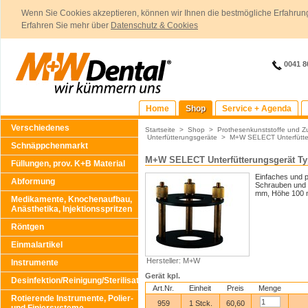
Wenn Sie Cookies akzeptieren, können wir Ihnen die bestmögliche Erfahrung
Erfahren Sie mehr über
Datenschutz & Cookies
0041 8
Home
Shop
Service + Agenda
Verschiedenes
Startseite
>
Shop
>
Prothesenkunststoffe und Z
Unterfütterungsgeräte
>
M+W SELECT Unterfütter
Schnäppchenmarkt
M+W SELECT Unterfütterungsgerät Ty
Füllungen, prov. K+B Material
Einfaches und p
Abformung
Schrauben und S
mm, Höhe 100
Medikamente, Knochenaufbau,
Anästhetika, Injektionsspritzen
Röntgen
Einmalartikel
Hersteller: M+W
Instrumente
Gerät kpl.
Desinfektion/Reinigung/Sterilisation
Art.Nr.
Einheit
Preis
Menge
Rotierende Instrumente, Polier-
959
1 Stck.
60,60