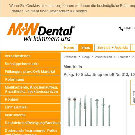
Wenn Sie Cookies akzeptieren, können wir Ihnen die bestmögliche Erfahrung
Erfahren Sie mehr über
Datenschutz & Cookies
0041 8
Home
Shop
Service + Agenda
Verschiedenes
Startseite
>
Shop
>
Ausarbeiten
>
Schleifen
Schnäppchenmarkt
Mandrells
Füllungen, prov. K+B Material
Pckg. 10 Stck.: Snap on-off Nr. 313, 10
Abformung
Medikamente, Knochenaufbau,
Anästhetika, Injektionsspritzen
Röntgen
Einmalartikel
Instrumente
Desinfektion/Reinigung/Sterilisation
Rotierende Instrumente, Polier-