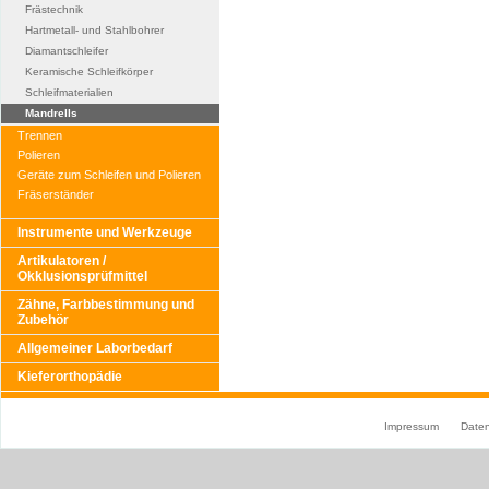
Frästechnik
Hartmetall- und Stahlbohrer
Diamantschleifer
Keramische Schleifkörper
Schleifmaterialien
Mandrells
Trennen
Polieren
Geräte zum Schleifen und Polieren
Fräserständer
Instrumente und Werkzeuge
Artikulatoren /
Okklusionsprüfmittel
Zähne, Farbbestimmung und
Zubehör
Allgemeiner Laborbedarf
Kieferorthopädie
Impressum
Date