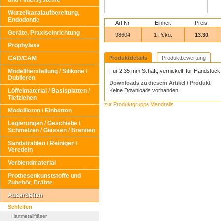
und Finiersysteme
Wurzelkanalaufbereitung,
Endodontie
Art.Nr.
Einheit
Preis
Geräte, Praxiseinrichtung
98604
1 Pckg.
13,30
Prophylaxe
CAD/CAM
Produktdetails
Produktbewertung
Modellherstellung / Silikone /
Für 2,35 mm Schaft, vernickelt, für Handstück
Dublieren
Downloads zu diesem Artikel / Produkt
Löffelmaterial / Basisplatten /
Keine Downloads vorhanden
Tiefziehen
zur Produktgruppe Mandrells
Modellieren / Einbetten
Legierungen / Geschiebe /
Schmelzen / Giessen / Brennen
Sandstrahlen / Reinigen /
Veredeln
Verblendmaterial
Prothesenkunststoffe und
Zubehör, Drähte
Ausarbeiten
Schleifen
Hartmetallfräser