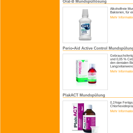
Oral-B Mundspüllösung
Alkoholfreie M
Bakterien, für 
Mehr Informati
Perio•Aid Active Control Mundspülun
Gebrauchsfertig
und 0,05 % Cety
den dentalen Bio
Langzeitanwend
Mehr Informati
PlakACT Mundspülung
0,1%ige Fertig
Chlorhexidinprä
Mehr Informati