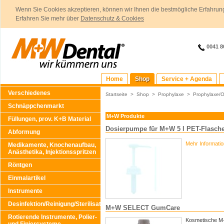
Wenn Sie Cookies akzeptieren, können wir Ihnen die bestmögliche Erfahrung
Erfahren Sie mehr über
Datenschutz & Cookies
0041 8
Home
Shop
Service + Agenda
Verschiedenes
Startseite
>
Shop
>
Prophylaxe
>
Prophylaxe/O
Schnäppchenmarkt
M+W Produkte
Füllungen, prov. K+B Material
Dosierpumpe für M+W 5 l PET-Flasch
Abformung
Mehr Informati
Medikamente, Knochenaufbau,
Anästhetika, Injektionsspritzen
Röntgen
Einmalartikel
Instrumente
Desinfektion/Reinigung/Sterilisation
M+W SELECT GumCare
Rotierende Instrumente, Polier-
Kosmetische M+