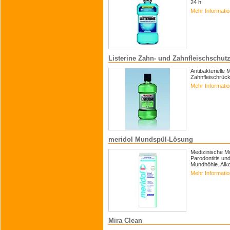
24 h.
Mehr Informati
Listerine Zahn- und Zahnfleischschutz
Antibakterielle
Zahnfleischrüc
Mehr Informati
meridol Mundspül-Lösung
Medizinische Mu
Parodontitis un
Mundhöhle. Alko
Mehr Informati
Mira Clean