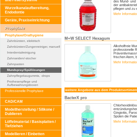
und Finiersysteme
des Mund- und R
der antibakteri
Wurzelkanalaufbereitung,
pflegen und zu e
Endodontie
Mehr Informati
Geräte, Praxiseinrichtung
Prophylaxe
Prophylaxe/Oralhygiene
M+W SELECT Hexagum
Zahnbürsten, elektrisch
Alkoholfreie Mu
Zahnbürsten/Zungenreiniger, manuell
professionelle 
Interdentalreinigung
Präventivmassn
frischen Atem, 
Zahnseiden/-stocher
Mehr Informati
Zahnpasten
Mundspray/Spüllösungen
Zahnpflegekaugummis, -drops
Prothesenpflege und
Aufbewahrungsboxen
weitere Angebote aus dem Produktsortimen
Professionelle Prophylaxe
BacterX pro
CAD/CAM
Chlorhexidinlös
entzündungshem
Modellherstellung / Silikone /
Gingivitis, Par
Dublieren
Spülen die Patie
Löffelmaterial / Basisplatten /
Mehr Informati
Tiefziehen
Modellieren / Einbetten