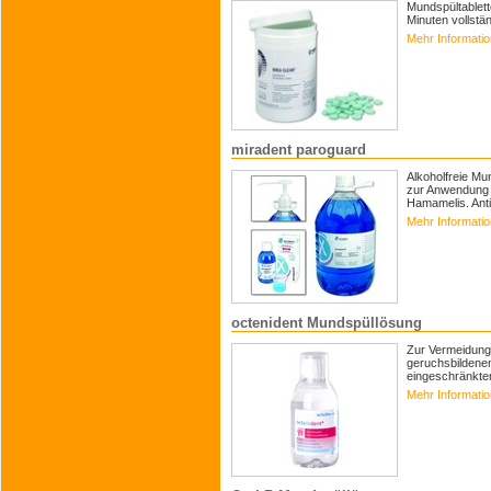
Mundspültablett
Minuten vollstän
Mehr Informati
miradent paroguard
Alkoholfreie Mu
zur Anwendung b
Hamamelis. Anti
Mehr Informati
octenident Mundspüllösung
Zur Vermeidun
geruchsbildenen
eingeschränkter
Mehr Informati