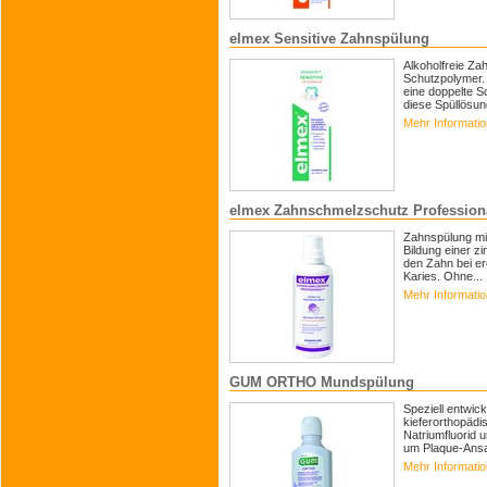
elmex Sensitive Zahnspülung
Alkoholfreie Za
Schutzpolymer. 
eine doppelte S
diese Spüllösung
Mehr Informati
elmex Zahnschmelzschutz Profession
Zahnspülung mit
Bildung einer z
den Zahn bei er
Karies. Ohne...
Mehr Informati
GUM ORTHO Mundspülung
Speziell entwic
kieferorthopädi
Natriumfluorid u
um Plaque-Ansa
Mehr Informati