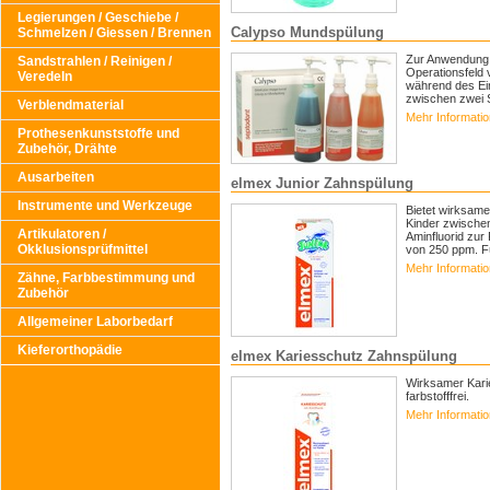
Legierungen / Geschiebe /
Calypso Mundspülung
Schmelzen / Giessen / Brennen
Zur Anwendung 
Sandstrahlen / Reinigen /
Operationsfeld 
Veredeln
während des Ein
zwischen zwei S
Verblendmaterial
Mehr Informati
Prothesenkunststoffe und
Zubehör, Drähte
Ausarbeiten
elmex Junior Zahnspülung
Instrumente und Werkzeuge
Bietet wirksame
Kinder zwische
Artikulatoren /
Aminfluorid zur
Okklusionsprüfmittel
von 250 ppm. Fü
Mehr Informati
Zähne, Farbbestimmung und
Zubehör
Allgemeiner Laborbedarf
Kieferorthopädie
elmex Kariesschutz Zahnspülung
Wirksamer Karie
farbstofffrei.
Mehr Informati