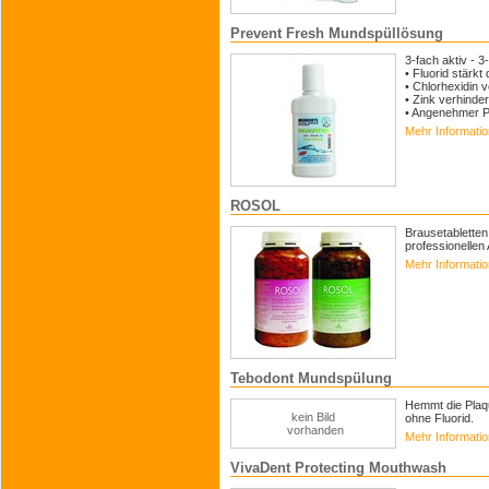
Prevent Fresh Mundspüllösung
3-fach aktiv - 3
• Fluorid stärk
• Chlorhexidin 
• Zink verhind
• Angenehmer P
Mehr Informati
ROSOL
Brausetabletten
professionellen
Mehr Informati
Tebodont Mundspülung
Hemmt die Plaqu
kein Bild
ohne Fluorid.
vorhanden
Mehr Informati
VivaDent Protecting Mouthwash