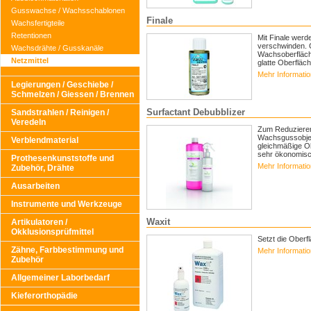
Gusswachse / Wachsschablonen
Finale
Wachsfertigteile
Retentionen
Mit Finale werd
verschwinden. G
Wachsdrähte / Gusskanäle
Wachsoberfläch
Netzmittel
glatte Oberfläc
Mehr Informati
Legierungen / Geschiebe /
Schmelzen / Giessen / Brennen
Surfactant Debubblizer
Sandstrahlen / Reinigen /
Veredeln
Zum Reduzieren
Wachsgussobjek
Verblendmaterial
gleichmäßige O
sehr ökonomisc
Prothesenkunststoffe und
Mehr Informati
Zubehör, Drähte
Ausarbeiten
Instrumente und Werkzeuge
Waxit
Artikulatoren /
Okklusionsprüfmittel
Setzt die Ober
Zähne, Farbbestimmung und
Mehr Informati
Zubehör
Allgemeiner Laborbedarf
Kieferorthopädie