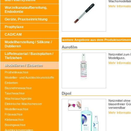
und Finiersysteme
Wachsmodellati
Mehr Informati
Wurzelkanalaufbereitung,
Endodontie
Geräte, Praxiseinrichtung
Prophylaxe
CAD/CAM
weitere Angebote aus dem Produktsortimen
Modellherstellung / Silikone /
Dublieren
Aurofilm
Löffelmaterial / Basisplatten /
Netzmittel zum 
Tiefziehen
Modellguss.
Mehr Informati
Modellieren / Einbetten
Prothetikwachse
Modellier- und Ausblockkunststoffe
Einbetten
Bissnehmewachse
Dipol
Tauchwachse
Wachstauchgeräte
Netzmittel ohne
Elektrische Wachsmesser
blasenfreier Gü
verwendbar
Modellierwachse
Mehr Informati
Fräswachse
Klebewachse
Boxingwachse
Ausblockmaterialien