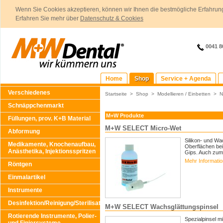
Wenn Sie Cookies akzeptieren, können wir Ihnen die bestmögliche Erfahrung
Erfahren Sie mehr über
Datenschutz & Cookies
0041 8
Home
Shop
Service + Agenda
Verschiedenes
Startseite
>
Shop
>
Modellieren / Einbetten
>
N
Schnäppchenmarkt
M+W Produkte
Füllungen, prov. K+B Material
M+W SELECT Micro-Wet
Abformung
Silikon- und W
Medikamente, Knochenaufbau,
Oberflächen bei
Anästhetika, Injektionsspritzen
Gips. Auch zum
Mehr Informati
Röntgen
Einmalartikel
Instrumente
Desinfektion/Reinigung/Sterilisation
M+W SELECT Wachsglättungspinsel
Rotierende Instrumente, Polier-
Spezialpinsel m