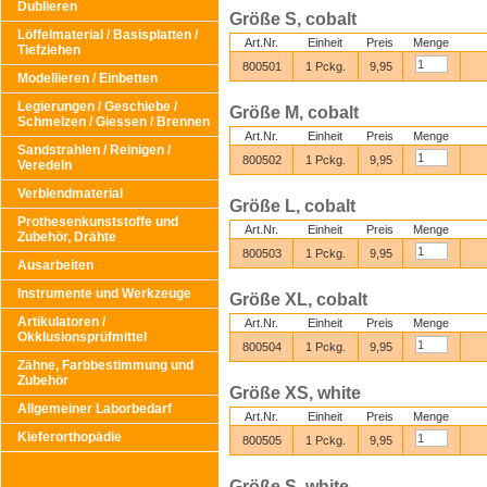
Dublieren
Größe S, cobalt
Löffelmaterial / Basisplatten /
Art.Nr.
Einheit
Preis
Menge
Tiefziehen
800501
1 Pckg.
9,95
Modellieren / Einbetten
Legierungen / Geschiebe /
Größe M, cobalt
Schmelzen / Giessen / Brennen
Art.Nr.
Einheit
Preis
Menge
Sandstrahlen / Reinigen /
800502
1 Pckg.
9,95
Veredeln
Verblendmaterial
Größe L, cobalt
Prothesenkunststoffe und
Art.Nr.
Einheit
Preis
Menge
Zubehör, Drähte
800503
1 Pckg.
9,95
Ausarbeiten
Instrumente und Werkzeuge
Größe XL, cobalt
Artikulatoren /
Art.Nr.
Einheit
Preis
Menge
Okklusionsprüfmittel
800504
1 Pckg.
9,95
Zähne, Farbbestimmung und
Zubehör
Größe XS, white
Allgemeiner Laborbedarf
Art.Nr.
Einheit
Preis
Menge
Kieferorthopädie
800505
1 Pckg.
9,95
Größe S, white