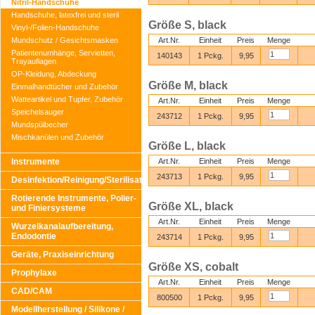
Nitril-Handschuhe
Handschuhe, latexfrei und steril
Größe S, black
Vinyl-/Folien-Handschuhe
Mundschutz / Gesichtsmasken
Art.Nr.
Einheit
Preis
Menge
Patientenumhänge, Servietten,
140143
1 Pckg.
9,95
Trayauflagen
OP-Kleidung, Abdeckung
Größe M, black
Einmalhandtücher und Zubehör
Watteartikel und Tupfer, Zubehör
Art.Nr.
Einheit
Preis
Menge
Speichelsauger
243712
1 Pckg.
9,95
Mundspülbecher
Mischkanülen und Zubehör
Größe L, black
Instrumente
Art.Nr.
Einheit
Preis
Menge
243713
1 Pckg.
9,95
Desinfektion/Reinigung/Sterilisation
Rotierende Instrumente, Polier-
Größe XL, black
und Finiersysteme
Art.Nr.
Einheit
Preis
Menge
Wurzelkanalaufbereitung,
Endodontie
243714
1 Pckg.
9,95
Geräte, Praxiseinrichtung
Größe XS, cobalt
Prophylaxe
Art.Nr.
Einheit
Preis
Menge
CAD/CAM
800500
1 Pckg.
9,95
Modellherstellung / Silikone /