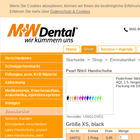
Wenn Sie Cookies akzeptieren, können wir Ihnen die bestmögliche Erfahrung
Erfahren Sie mehr über
Datenschutz & Cookies
0041 8
Home
Shop
Service + Agenda
Verschiedenes
Startseite
>
Shop
>
Einmalartikel
Schnäppchenmarkt
Pearl Nitril Handschuhe
Füllungen, prov. K+B Material
Puderfreier Nit
Abformung
AQL 1.5, herges
Packung mit 10
Medikamente, Knochenaufbau,
Anästhetika, Injektionsspritzen
Röntgen
Einmalartikel
Hersteller: UNIGLOVES
Spritzen, Kanülen
Größe XS, black
Einmalartikel, verschiedene
Latex-Handschuhe, unsteril
Art.Nr.
Einheit
Preis
Menge
Latex-Handschuhe, steril
243711
1 Pckg.
9,95