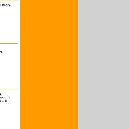
l-Basis.
t.
l.
gen. In
en ab.