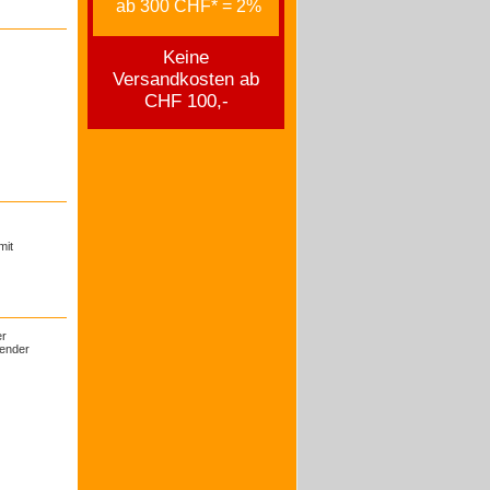
ab 300 CHF* = 2%
Keine
Versandkosten ab
CHF 100,-
mit
er
gender