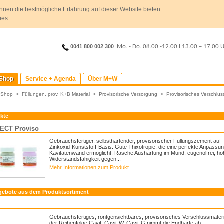
hnen die bestmögliche Erfahrung auf dieser Website bieten.
ies
0041 800 002 300
Mo. - Do. 08.00 -12.00
I
13.00 – 17.00 
Shop
Service + Agenda
Über M+W
>
Shop
>
Füllungen, prov. K+B Material
>
Provisorische Versorgung
>
Provisorisches Verschlus
kte
ECT Proviso
Gebrauchsfertiger, selbsthärtender, provisorischer Füllungszement auf
Zinkoxid-Kunststoff-Basis. Gute Thixotropie, die eine perfekte Anpassun
Kavitätenwand ermöglicht. Rasche Aushärtung im Mund, eugenolfrei, ho
Widerstandsfähigkeit gegen...
Mehr Informationen zum Produkt
gebote aus dem Produktsortiment
Gebrauchsfertiges, röntgensichtbares, provisorisches Verschlussmateria
der Reihenfolge Cavit, Cavit-W, Cavit-G nimmt die Endhärte ab.