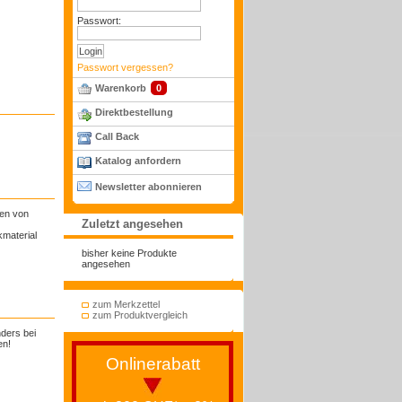
Passwort:
Passwort vergessen?
Warenkorb
0
Direktbestellung
Call Back
Katalog anfordern
Newsletter abonnieren
gen von
Zuletzt angesehen
kmaterial
bisher keine Produkte
angesehen
zum Merkzettel
zum Produktvergleich
ders bei
en!
Onlinerabatt