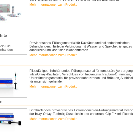
Mehr Informationen zum Produkt
hite
Provisorisches Füllungsmaterial für Kavitäten und bei endodontischen
ein Bild
Behandlungen. Härtet in Verbindung mit Wasser und Speichel, ist gut zu
orhanden
adaptieren und lässt sich leicht entfernen.
Mehr Informationen zum Produkt
Fliessfähiges, lichthärtendes Füllungsmaterial für temporäre Versorgun
Inlay/Onlay-Kavitäten, Verschluss von Implantatschrauben-Öffnungen,
Unterfütterungsmaterial für provisorische Kronen und Brücken, Ausbloc
für unter sich gehende...
Mehr Informationen zum Produkt
F
Lichthärtendes provisorisches Einkomponenten-Füllungsmaterial, beson
der Inlay-Onlay-Technik; lässt sich in toto entfernen. Clip F = mit Fluorid
Mehr Informationen zum Produkt