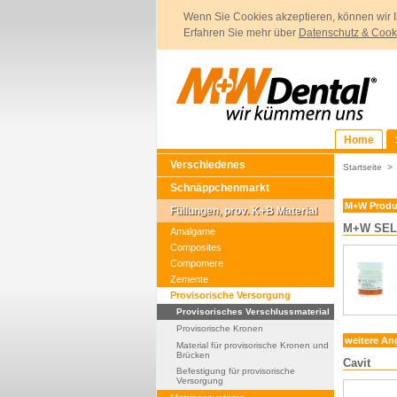
Wenn Sie Cookies akzeptieren, können wir I
Erfahren Sie mehr über
Datenschutz & Cook
Home
Verschiedenes
Startseite
Schnäppchenmarkt
M+W Produ
Füllungen, prov. K+B Material
M+W SEL
Amalgame
Composites
Compomere
Zemente
Provisorische Versorgung
Provisorisches Verschlussmaterial
Provisorische Kronen
weitere An
Material für provisorische Kronen und
Brücken
Cavit
Befestigung für provisorische
Versorgung