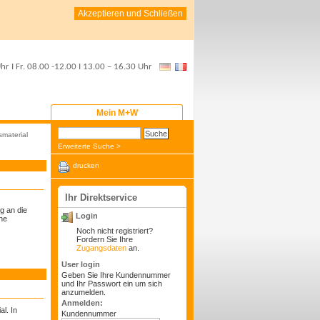
Akzeptieren und Schließen
Uhr
I Fr.
08.00 -12.00
I
13.00 – 16.30 Uhr
Mein M+W
smaterial
Erweiterte Suche >
drucken
Ihr Direktservice
g an die
Login
he
Noch nicht registriert?
Fordern Sie Ihre
Zugangsdaten
an.
User login
Geben Sie Ihre Kundennummer
und Ihr Passwort ein um sich
anzumelden.
Anmelden:
l. In
Kundennummer