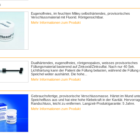
F
Eugenolfreies, im feuchten Milieu selbsthärtendes, provisorisches
Verschlussmaterial mit Fluorid. Röntgensichtbar.
Mehr Informationen zum Produkt
Dualhärtendes, eugenolfreies, röntgenopakes, weisses provisorisches
Füllungsmaterial basierend auf Zinkoxid/Zinksulfat. Nach nur 40 Sek.
Lichthärtung kann der Patient die Füllung belasten, während die Füllung 
Speichel weiter aushärtet. Die hohe...
Mehr Informationen zum Produkt
Gebrauchsfertige, provisorische Verschlussmasse. Härtet im Mund unt
Speichelfluss aus und hat eine hohe Klebekraft in der Kavität. Hervorra
Randschluss, leicht zu entfernen. Langzeit-Produktgarantie: 5 Jahre.
Mehr Informationen zum Produkt