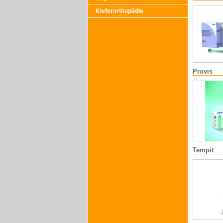
Kieferorthopädie
Provis
Tempit