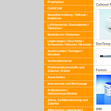
Prophylaxe
Coltosol 
CAD/CAM
Modellherstellung / Silikone /
Dublieren
Löffelmaterial / Basisplatten /
Tiefziehen
Modellieren / Einbetten
Legierungen / Geschiebe /
DuoTemp
Schmelzen / Giessen / Brennen
Sandstrahlen / Reinigen /
Veredeln
Verblendmaterial
Prothesenkunststoffe und
Fermin
Zubehör, Drähte
Ausarbeiten
Instrumente und Werkzeuge
Artikulatoren /
Okklusionsprüfmittel
Zähne, Farbbestimmung und
Zubehör
IRM
Allgemeiner Laborbedarf