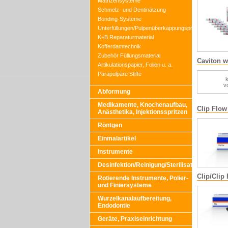
Matrizensysteme
Schmelz- und Dentinätzung
Bonding-Systeme
Unterfüllungen/Pulpenüberkappungspräparate
K+B Reparaturmaterial
Kofferdamtechnik
Zubehör Füllungsmaterial
Caviton w
Artikulationspapier, Folien u. a.
Parapulpäre Stifte
k
v
Abformung
Medikamente, Knochenaufbau,
Clip Flow
Anästhetika, Injektionsspritzen
Röntgen
Einmalartikel
Instrumente
Desinfektion/Reinigung/Sterilisation
Clip/Clip 
Rotierende Instrumente, Polier-
und Finiersysteme
Wurzelkanalaufbereitung,
Endodontie
Geräte, Praxiseinrichtung