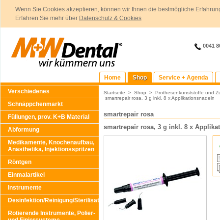
Wenn Sie Cookies akzeptieren, können wir Ihnen die bestmögliche Erfahrung
Erfahren Sie mehr über
Datenschutz & Cookies
0041 8
Home
Shop
Service + Agenda
Verschiedenes
Startseite
>
Shop
>
Prothesenkunststoffe und Z
smartrepair rosa, 3 g inkl. 8 x Applikationsnadeln
Schnäppchenmarkt
smartrepair rosa
Füllungen, prov. K+B Material
smartrepair rosa, 3 g inkl. 8 x Applik
Abformung
Medikamente, Knochenaufbau,
Anästhetika, Injektionsspritzen
Röntgen
Einmalartikel
Instrumente
Desinfektion/Reinigung/Sterilisation
Rotierende Instrumente, Polier-