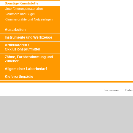
Sonstige Kunststoffe
Unterfütterungsmaterialien
Klammern und Bügel
Klammerdrähte und Netzeinlagen
Ausarbeiten
Instrumente und Werkzeuge
Artikulatoren /
Okklusionsprüfmittel
Zähne, Farbbestimmung und
Zubehör
Allgemeiner Laborbedarf
Kieferorthopädie
Impressum
Date