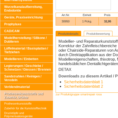
und Finiersysteme
Wurzelkanalaufbereitung,
Endodontie
Art.Nr.
Einheit
Preis
Geräte, Praxiseinrichtung
30950
1 Pckg.
32,95
Prophylaxe
CAD/CAM
Produktdetails
Produktbewertung
Modellherstellung / Silikone /
Modellier- und Reparaturkunststoff
Dublieren
Korrektur der Zahnfleischbereich
Löffelmaterial / Basisplatten /
oder Chairside-Reparaturen von Ac
Tiefziehen
durch Direktapplikation aus der Do
Modelliereigenschaften, thixotrop,
Modellieren / Einbetten
handelsüblichen Dentallichtgeräten
Legierungen / Geschiebe /
DETAX
Schmelzen / Giessen / Brennen
Downloads zu diesem Artikel / 
Sandstrahlen / Reinigen /
Veredeln
Sicherheitsdatenblatt 1
Sicherheitsdatenblatt 2
Verblendmaterial
Prothesenkunststoffe und
zur Produktgruppe smartrepair rosa
Zubehör, Drähte
Prothesenkunststoffe
Zubehör für die Kunststofftechnik
Drucktöpfe und
Polymerisationsgeräte