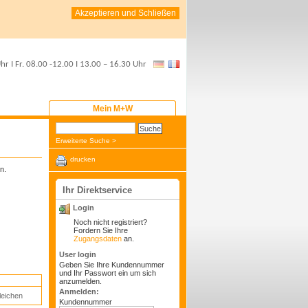
Akzeptieren und Schließen
Uhr
I Fr.
08.00 -12.00
I
13.00 – 16.30 Uhr
Mein M+W
Erweiterte Suche >
drucken
n.
Ihr Direktservice
Login
Noch nicht registriert?
Fordern Sie Ihre
Zugangsdaten
an.
User login
Geben Sie Ihre Kundennummer
und Ihr Passwort ein um sich
anzumelden.
Anmelden:
leichen
Kundennummer