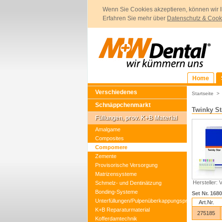
Wenn Sie Cookies akzeptieren, können wir I
Erfahren Sie mehr über
Datenschutz & Cook
Home
Verschiedenes
Startseite
Schnäppchenmarkt
Twinky St
Füllungen, prov. K+B Material
Amalgame
Composites
Compomere
Zemente
Provisorische Versorgung
Matrizensysteme
Hersteller
Schmelz- und Dentinätzung
Bonding-Systeme
Set Nr. 168
Unterfüllungen/Pulpenüberkappungspräparate
Art.Nr.
K+B Reparaturmaterial
275185
Kofferdamtechnik