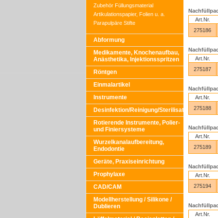
Zubehör Füllungsmaterial
Nachfüllpac
Artikulationspapier, Folien u. a.
Art.Nr.
Parapulpäre Stifte
275186
Abformung
Nachfüllpac
Medikamente, Knochenaufbau,
Art.Nr.
Anästhetika, Injektionsspritzen
275187
Röntgen
Einmalartikel
Nachfüllpac
Instrumente
Art.Nr.
275188
Desinfektion/Reinigung/Sterilisation
Rotierende Instrumente, Polier-
Nachfüllpac
und Finiersysteme
Art.Nr.
Wurzelkanalaufbereitung,
275189
Endodontie
Geräte, Praxiseinrichtung
Nachfüllpac
Prophylaxe
Art.Nr.
275194
CAD/CAM
Modellherstellung / Silikone /
Nachfüllpac
Dublieren
Art.Nr.