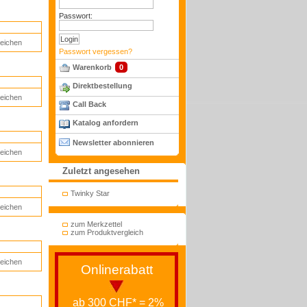
Passwort:
leichen
Passwort vergessen?
Warenkorb
0
Direktbestellung
leichen
Call Back
Katalog anfordern
Newsletter abonnieren
leichen
Zuletzt angesehen
Twinky Star
leichen
zum Merkzettel
zum Produktvergleich
leichen
Onlinerabatt
ab 300 CHF* = 2%