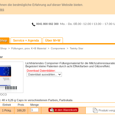
hnen die bestmögliche Erfahrung auf dieser Website bieten.
ies
0041 800 002 300
Mo. - Do. 08.00 -12.00
I
13.00 – 17.00 
Shop
Service + Agenda
Über M+W
>
Shop
>
Füllungen, prov. K+B Material
>
Compomere
>
Twinky Star
ar
Lichthärtendes Compomer-Füllungsmaterial für die Milchzahnrestauratio
Begeistert kleine Patienten durch acht Effektfarben und Glitzereffekt.
Download Datenblätter:
: VOCO
0: 40 x 0,25 g Caps in verschiedenen Farben, Farbskala
Einheit
Preis
Menge
1 Pckg.
169,20
Produkt verg