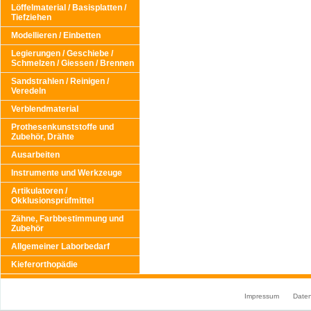
Löffelmaterial / Basisplatten /
Tiefziehen
Modellieren / Einbetten
Legierungen / Geschiebe /
Schmelzen / Giessen / Brennen
Sandstrahlen / Reinigen /
Veredeln
Verblendmaterial
Prothesenkunststoffe und
Zubehör, Drähte
Ausarbeiten
Instrumente und Werkzeuge
Artikulatoren /
Okklusionsprüfmittel
Zähne, Farbbestimmung und
Zubehör
Allgemeiner Laborbedarf
Kieferorthopädie
Impressum
Date