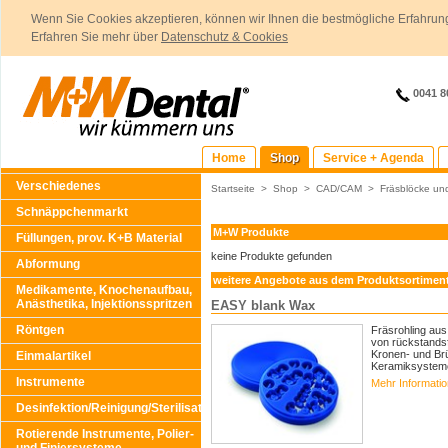
Wenn Sie Cookies akzeptieren, können wir Ihnen die bestmögliche Erfahrung
Erfahren Sie mehr über
Datenschutz & Cookies
0041 8
Home
Shop
Service + Agenda
Verschiedenes
Startseite
>
Shop
>
CAD/CAM
>
Fräsblöcke un
Schnäppchenmarkt
M+W Produkte
Füllungen, prov. K+B Material
keine Produkte gefunden
Abformung
weitere Angebote aus dem Produktsortimen
Medikamente, Knochenaufbau,
Anästhetika, Injektionsspritzen
EASY blank Wax
Röntgen
Fräsrohling aus
von rückstandsf
Kronen- und Brü
Einmalartikel
Keramiksystemen
Instrumente
Mehr Informati
Desinfektion/Reinigung/Sterilisation
Rotierende Instrumente, Polier-