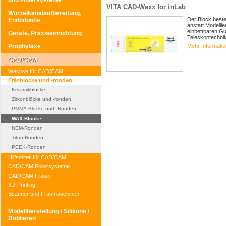
und Finiersysteme
VITA CAD-Waxx for inLab
Wurzelkanalaufbereitung,
Der Block beste
Endodontie
anstatt Modell
einbettbaren Gu
Geräte, Praxiseinrichtung
Teleskoptechnik
Mehr Informati
Prophylaxe
CAD/CAM
Wachse für CAD/CAM
Fräsblöcke und -ronden
Keramikblöcke
Zirkonblöcke und -ronden
PMMA-Blöcke und -Ronden
WAX-Blöcke
NEM-Ronden
Titan-Ronden
PEEK-Ronden
Hilfsmittel für CAD/CAM
CAD/CAM Poliersysteme
CAD/CAM Fräser
3D-Printing
Scanner und Fräsmaschinen
Modellherstellung / Silikone /
Dublieren