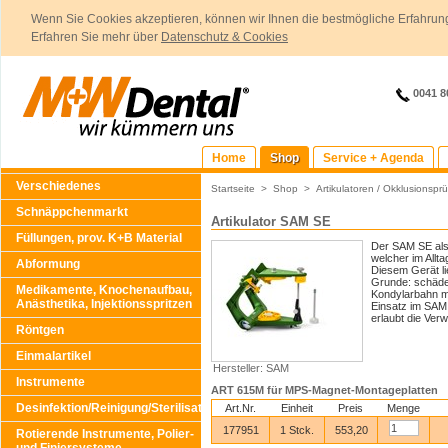
Wenn Sie Cookies akzeptieren, können wir Ihnen die bestmögliche Erfahrung
Erfahren Sie mehr über
Datenschutz & Cookies
0041 8
Home
Shop
Service + Agenda
Verschiedenes
Startseite
>
Shop
>
Artikulatoren / Okklusionsprü
Schnäppchenmarkt
Artikulator SAM SE
Füllungen, prov. K+B Material
Der SAM SE als e
welcher im Allta
Abformung
Diesem Gerät li
Grunde: schädel
Medikamente, Knochenaufbau,
Kondylarbahn mi
Anästhetika, Injektionsspritzen
Einsatz im SAM
erlaubt die Ve
Röntgen
Einmalartikel
Hersteller: SAM
Instrumente
ART 615M für MPS-Magnet-Montageplatten
Desinfektion/Reinigung/Sterilisation
Art.Nr.
Einheit
Preis
Menge
177951
1 Stck.
553,20
Rotierende Instrumente, Polier-