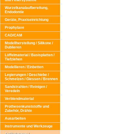
und Finiersysteme
Wurzelkanalaufbereitung,
Endodontie
Geräte, Praxiseinrichtung
Prophylaxe
CAD/CAM
Modellherstellung / Silikone /
Dublieren
Löffelmaterial / Basisplatten /
Tiefziehen
Modellieren / Einbetten
Legierungen / Geschiebe /
Schmelzen / Giessen / Brennen
Sandstrahlen / Reinigen /
Veredeln
Verblendmaterial
Prothesenkunststoffe und
Zubehör, Drähte
Ausarbeiten
Instrumente und Werkzeuge