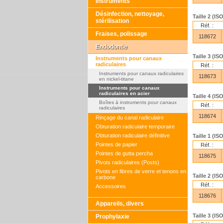
Instruments
Désinfection, nettoyage,
Taille 2 (I
stérilisation
Réf. :
Fraises, polissage
118672
Endodontie
Taille 3 (I
Instruments pour canaux
radiculaires
Réf. :
Instruments pour canaux radiculaires
118673
en nickel-titane
Instruments pour canaux
radiculaires en acier
Taille 4 (I
Boîtes à instruments pour canaux
Réf. :
radiculaires
118674
Rinçage du canal radiculaire
Obturation radiculaire temporaire
Obturation radiculaire définitive
Taille 1 (I
Pointes de papier
Réf. :
Pointes de gutta percha
118675
Pivots radiculaires (Posts)
Pivots en fibres de verre et tenons en
Taille 2 (I
carbone
Réf. :
Accessoires
118676
Appareils, divers
Taille 3 (I
Prophylaxie