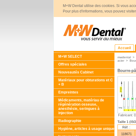
M+W Dental utilise des cookies. Si vous acce
Pour plus d'informations, vous pouvez visite
Accueil
M+W SELECT
mwdental
acier
>
Bour
Offres spéciales
Bourre-pâ
Nouveautés Cabinet
Matériaux pour obturations et C
+ B
Empreintes
Médicaments, matériau de
régénération osseuse,
anesthésie, seringues à
injection
Fabricant: 
Radiographie
Taille 1 (I
Réf. :
Hygiène, articles à usage unique
118671