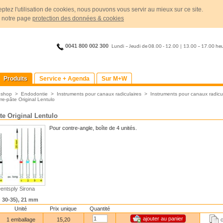
ptez l'utilisation de cookies, nous pouvons vous servir au mieux sur ce site.
r notre page
protection des données & cookies
0041 800 002 300
Lundi – Jeudi de 08.00 - 12.00 | 13.00 – 17.00 he
Produits
Service + Agenda
Sur M+W
>
shop
>
Endodontie
>
Instruments pour canaux radiculaires
>
Instruments pour canaux radicu
re-pâte Original Lentulo
te Original Lentulo
Pour contre-angle, boîte de 4 unités.
Dentsply Sirona
SO 30-35), 21 mm
Unité
Prix unique
Quantité
1 emballage
15,20