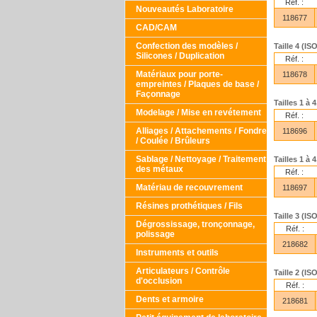
Réf. :
Nouveautés Laboratoire
118677
CAD/CAM
Confection des modèles /
Taille 4 (I
Silicones / Duplication
Réf. :
Matériaux pour porte-
118678
empreintes / Plaques de base /
Façonnage
Tailles 1 à 
Modelage / Mise en revétement
Réf. :
Alliages / Attachements / Fondre
118696
/ Coulée / Brûleurs
Sablage / Nettoyage / Traitement
Tailles 1 à 
des métaux
Réf. :
Matériau de recouvrement
118697
Résines prothétiques / Fils
Taille 3 (I
Dégrossissage, tronçonnage,
Réf. :
polissage
218682
Instruments et outils
Articulateurs / Contrôle
Taille 2 (I
d'occlusion
Réf. :
Dents et armoire
218681