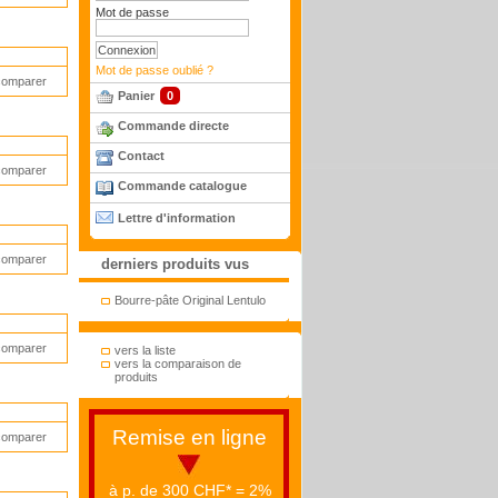
Mot de passe
Mot de passe oublié ?
comparer
Panier
0
Commande directe
Contact
comparer
Commande catalogue
Lettre d'information
comparer
derniers produits vus
Bourre-pâte Original Lentulo
comparer
vers la liste
vers la comparaison de
produits
Remise en ligne
comparer
à p. de 300 CHF* = 2%