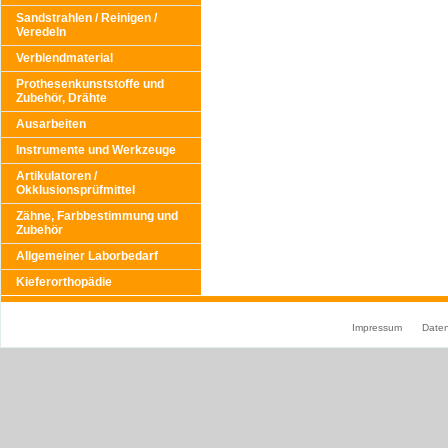
Sandstrahlen / Reinigen /
Veredeln
Verblendmaterial
Prothesenkunststoffe und
Zubehör, Drähte
Ausarbeiten
Instrumente und Werkzeuge
Artikulatoren /
Okklusionsprüfmittel
Zähne, Farbbestimmung und
Zubehör
Allgemeiner Laborbedarf
Kieferorthopädie
Impressum
Date