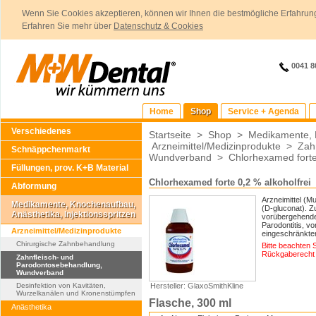
Wenn Sie Cookies akzeptieren, können wir Ihnen die bestmögliche Erfahrung
Erfahren Sie mehr über
Datenschutz & Cookies
0041 8
Home
Shop
Service + Agenda
Verschiedenes
Startseite
>
Shop
>
Medikamente, K
Arzneimittel/Medizinprodukte
>
Zah
Schnäppchenmarkt
Wundverband
>
Chlorhexamed forte
Füllungen, prov. K+B Material
Chlorhexamed forte 0,2 % alkoholfrei
Abformung
Arzneimittel (M
Medikamente, Knochenaufbau,
(D-gluconat). Z
Anästhetika, Injektionsspritzen
vorübergehende 
Parodontitis, v
Arzneimittel/Medizinprodukte
eingeschränkte
Chirurgische Zahnbehandlung
Bitte beachten 
Rückgaberecht 
Zahnfleisch- und
Parodontosebehandlung,
Wundverband
Desinfektion von Kavitäten,
Hersteller: GlaxoSmithKline
Wurzelkanälen und Kronenstümpfen
Flasche, 300 ml
Anästhetika