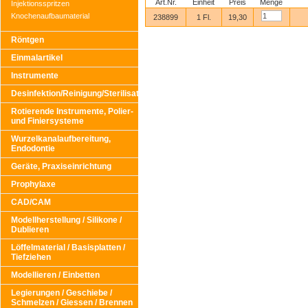
Art.Nr.
Einheit
Preis
Menge
Injektionsspritzen
Knochenaufbaumaterial
238899
1 Fl.
19,30
Röntgen
Einmalartikel
Instrumente
Desinfektion/Reinigung/Sterilisation
Rotierende Instrumente, Polier-
und Finiersysteme
Wurzelkanalaufbereitung,
Endodontie
Geräte, Praxiseinrichtung
Prophylaxe
CAD/CAM
Modellherstellung / Silikone /
Dublieren
Löffelmaterial / Basisplatten /
Tiefziehen
Modellieren / Einbetten
Legierungen / Geschiebe /
Schmelzen / Giessen / Brennen