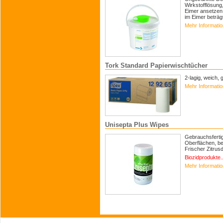
Wirkstofflösung,
Eimer ansetzen 
im Eimer beträgt
Mehr Informati
Tork Standard Papierwischtücher
2-lagig, weich, 
Mehr Informati
Unisepta Plus Wipes
Gebrauchsfertig
Oberflächen, be
Frischer Zitrus
Biozidprodukte..
Mehr Informati