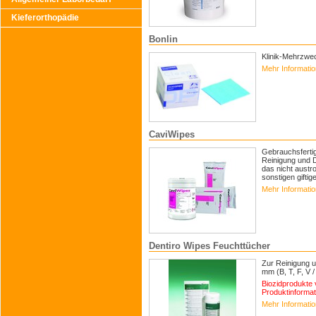
Kieferorthopädie
Bonlin
Klinik-Mehrzwec
Mehr Informati
CaviWipes
Gebrauchsfertig
Reinigung und D
das nicht austr
sonstigen giftig
Mehr Informati
Dentiro Wipes Feuchttücher
Zur Reinigung u
mm (B, T, F, V 
Biozidprodukte 
Produktinformat
Mehr Informati