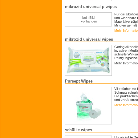
mikrozid universal p wipes
Für die alkoholi
kein Bild
und wischbare F
vorhanden
Materialverträgl
Minuten gemäß 
Mehr Informati
mikrozid universal wipes
Gering alkoholi
invasiven Mediz
schnelle Wirksa
Reinigungsleist
Mehr Informati
Pursept Wipes
Vliestücher mit
Schmutzaufnahme
Die praktische
und vor Austroc
Mehr Informati
schülke wipes
Ungetränkte De