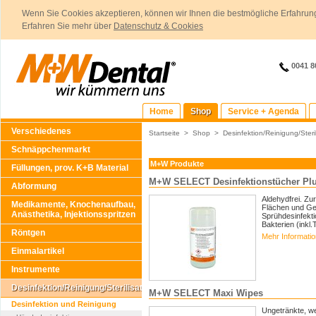
Wenn Sie Cookies akzeptieren, können wir Ihnen die bestmögliche Erfahrung
Erfahren Sie mehr über
Datenschutz & Cookies
0041 8
Home
Shop
Service + Agenda
Verschiedenes
Startseite
>
Shop
>
Desinfektion/Reinigung/Steril
Schnäppchenmarkt
M+W Produkte
Füllungen, prov. K+B Material
M+W SELECT Desinfektionstücher Pl
Abformung
Aldehydfrei. Zu
Medikamente, Knochenaufbau,
Flächen und Ge
Anästhetika, Injektionsspritzen
Sprühdesinfekti
Bakterien (inkl.
Röntgen
Mehr Informati
Einmalartikel
Instrumente
Desinfektion/Reinigung/Sterilisation
M+W SELECT Maxi Wipes
Desinfektion und Reinigung
Ungetränkte, we