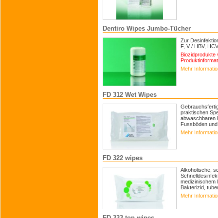
Dentiro Wipes Jumbo-Tücher
Zur Desinfektio
F, V / HBV, HCV
Biozidprodukte 
Produktinformat
Mehr Informati
FD 312 Wet Wipes
Gebrauchsfertig
praktischen Spe
abwaschbaren F
Fussböden und 
Mehr Informati
FD 322 wipes
Alkoholische, s
Schnelldesinfek
medizinischem I
Bakterizid, tuber
Mehr Informati
FD 333 top wipes