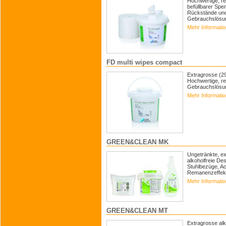
Hochwertige, re
befüllbarer Spen
Rückstände und 
Gebrauchslösun
Mehr Informati
FD multi wipes compact
Extragrosse (29
Hochwertige, rei
Gebrauchslösun
Mehr Informati
GREEN&CLEAN MK
Ungetränkte, ex
alkoholfreie De
Stuhlbezüge, Ac
Remanenzeffekt 
Mehr Informati
GREEN&CLEAN MT
Extragrosse alk