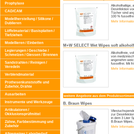
Prophylaxe
Alkoholhaltige,
Desinfektion vo
CAD/CAM
Tücher sind an
100 % fusselfrei
Modellherstellung / Silikone /
Mehr Informati
Dublieren
Löffelmaterial / Basisplatten /
Tiefziehen
Modellieren / Einbetten
M+W SELECT Wet Wipes soft alkoholf
Legierungen / Geschiebe /
Alkoholfreie, vo
Schmelzen / Giessen / Brennen
von medizinisch
angenehm weich
Sandstrahlen / Reinigen /
fusselfrei. Mit f
Veredeln
Mehr Informati
Verblendmaterial
Prothesenkunststoffe und
Zubehör, Drähte
Ausarbeiten
weitere Angebote aus dem Produktsortimen
Instrumente und Werkzeuge
B. Braun Wipes
Artikulatoren /
Vliestuchspende
Okklusionsprüfmittel
zur Desinfektio
in dem 3 Liter 
Zähne, Farbbestimmung und
B.Braun Wipes..
Zubehör
Mehr Informati
Allgemeiner Laborbedarf