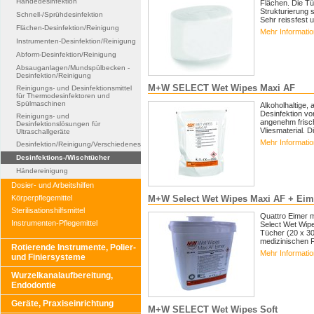
Händedesinfektion
Flächen. Die Tü
Strukturierung 
Schnell-/Sprühdesinfektion
Sehr reissfest u
Flächen-Desinfektion/Reinigung
Mehr Informati
Instrumenten-Desinfektion/Reinigung
Abform-Desinfektion/Reinigung
Absauganlagen/Mundspülbecken -
Desinfektion/Reinigung
M+W SELECT Wet Wipes Maxi AF
Reinigungs- und Desinfektionsmittel
für Thermodesinfektoren und
Spülmaschinen
Alkoholhaltige,
Desinfektion vo
Reinigungs- und
angenehm frisch
Desinfektionslösungen für
Vliesmaterial. Di
Ultraschallgeräte
Mehr Informati
Desinfektion/Reinigung/Verschiedenes
Desinfektions-/Wischtücher
Händereinigung
Dosier- und Arbeitshilfen
Körperpflegemittel
M+W Select Wet Wipes Maxi AF + Eim
Sterilisationshilfsmittel
Quattro Eimer m
Instrumenten-Pflegemittel
Select Wet Wipe
Tücher (20 x 30
medizinischen F
Rotierende Instrumente, Polier-
Mehr Informati
und Finiersysteme
Wurzelkanalaufbereitung,
Endodontie
Geräte, Praxiseinrichtung
M+W SELECT Wet Wipes Soft