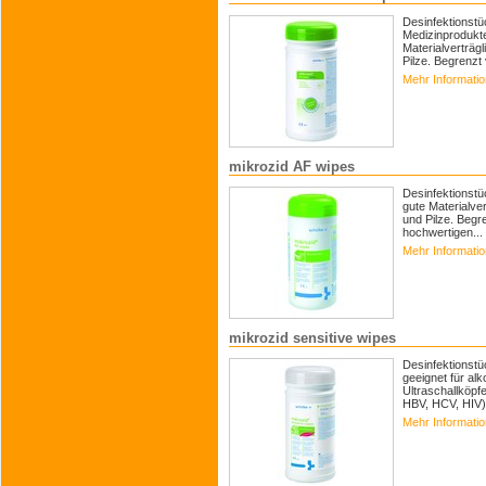
Desinfektionstü
Medizinprodukte
Materialverträg
Pilze. Begrenzt v
Mehr Informati
mikrozid AF wipes
Desinfektionstü
gute Materialve
und Pilze. Begr
hochwertigen...
Mehr Informati
mikrozid sensitive wipes
Desinfektionstü
geeignet für al
Ultraschallköpf
HBV, HCV, HIV) i
Mehr Informati