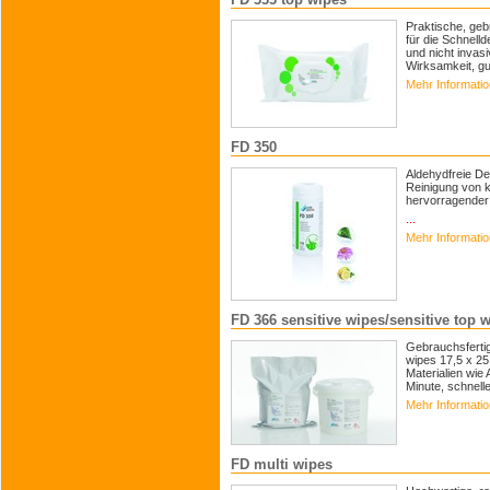
Praktische, geb
für die Schnell
und nicht invas
Wirksamkeit, gut
Mehr Informati
FD 350
Aldehydfreie De
Reinigung von k
hervorragender M
...
Mehr Informati
FD 366 sensitive wipes/sensitive top 
Gebrauchsfertig
wipes 17,5 x 25
Materialien wie
Minute, schnelle
Mehr Informati
FD multi wipes