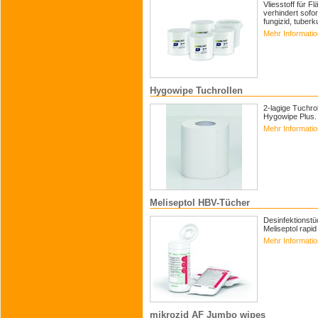
Vliesstoff für 
verhindert sofo
fungizid, tuberk
Mehr Informati
Hygowipe Tuchrollen
2-lagige Tuchro
Hygowipe Plus.
Mehr Informati
Meliseptol HBV-Tücher
Desinfektionstü
Meliseptol rap
Mehr Informati
mikrozid AF Jumbo wipes