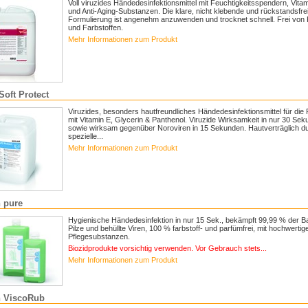
Voll viruzides Händedesinfektionsmittel mit Feuchtigkeitsspendern, Vita
und Anti-Aging-Substanzen. Die klare, nicht klebende und rückstandsfre
Formulierung ist angenehm anzuwenden und trocknet schnell. Frei von
und Farbstoffen.
Mehr Informationen zum Produkt
oft Protect
Viruzides, besonders hautfreundliches Händedesinfektionsmittel für die
mit Vitamin E, Glycerin & Panthenol. Viruzide Wirksamkeit in nur 30 Se
sowie wirksam gegenüber Noroviren in 15 Sekunden. Hautverträglich du
spezielle...
Mehr Informationen zum Produkt
 pure
Hygienische Händedesinfektion in nur 15 Sek., bekämpft 99,99 % der Ba
Pilze und behüllte Viren, 100 % farbstoff- und parfümfrei, mit hochwertig
Pflegesubstanzen.
Biozidprodukte vorsichtig verwenden. Vor Gebrauch stets...
Mehr Informationen zum Produkt
n ViscoRub