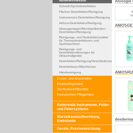
Händedesinfektion
Aniosgel 
Schnell-/Sprühdesinfektion
k
Flächen-Desinfektion/Reinigung
v
Instrumenten-Desinfektion/Reinigung
Abform-Desinfektion/Reinigung
ANIOSGE
Absauganlagen/Mundspülbecken -
Desinfektion/Reinigung
Reinigungs- und Desinfektionsmittel
für Thermodesinfektoren und
Spülmaschinen
Reinigungs- und
Desinfektionslösungen für
Ultraschallgeräte
Desinfektion/Reinigung/Verschiedenes
Desinfektions-/Wischtücher
ANIOSRU
Händereinigung
Dosier- und Arbeitshilfen
Körperpflegemittel
Sterilisationshilfsmittel
Instrumenten-Pflegemittel
Rotierende Instrumente, Polier-
und Finiersysteme
Wurzelkanalaufbereitung,
desderma
Endodontie
Geräte, Praxiseinrichtung