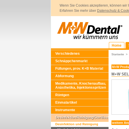
Wenn Sie Cookies akzeptieren, können wir I
Erfahren Sie mehr über
Datenschutz & Cook
Home
Verschiedenes
Startseite
Schnäppchenmarkt
M+W Produ
Füllungen, prov. K+B Material
M+W SELE
Abformung
Medikamente, Knochenaufbau,
Anästhetika, Injektionsspritzen
Röntgen
Einmalartikel
Instrumente
Desinfektion/Reinigung/Sterilisation
weitere An
Desinfektion und Reinigung