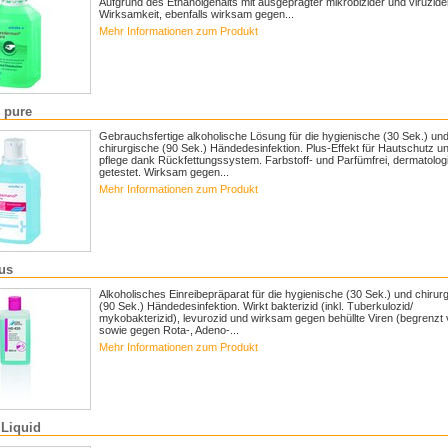
Aufgrund des Ethanolgehalts mit ausgeprägter mikrobizider und viruzide
Wirksamkeit, ebenfalls wirksam gegen...
Mehr Informationen zum Produkt
 pure
Gebrauchsfertige alkoholische Lösung für die hygienische (30 Sek.) un
chirurgische (90 Sek.) Händedesinfektion. Plus-Effekt für Hautschutz un
pflege dank Rückfettungssystem. Farbstoff- und Parfümfrei, dermatolog
getestet. Wirksam gegen...
Mehr Informationen zum Produkt
us
Alkoholisches Einreibepräparat für die hygienische (30 Sek.) und chirur
(90 Sek.) Händedesinfektion. Wirkt bakterizid (inkl. Tuberkulozid/
mykobakterizid), levurozid und wirksam gegen behüllte Viren (begrenzt v
sowie gegen Rota-, Adeno-...
Mehr Informationen zum Produkt
Liquid