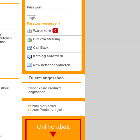
Passwort:
Passwort vergessen?
Warenkorb
0
n
akterien,
Direktbestellung
ohne
Call Back
Katalog anfordern
Newsletter abonnieren
Zuletzt angesehen
m gegen
bisher keine Produkte
angesehen
zum Merkzettel
zum Produktvergleich
Onlinerabatt
E.