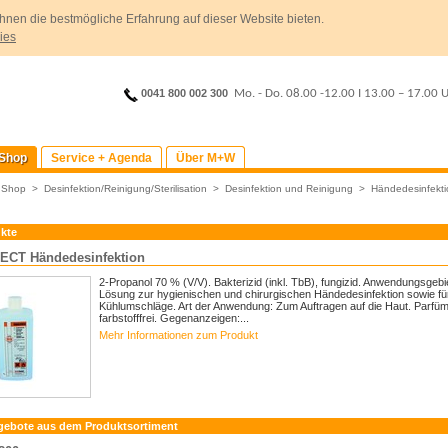
hnen die bestmögliche Erfahrung auf dieser Website bieten.
ies
0041 800 002 300
Mo. - Do. 08.00 -12.00
I
13.00 – 17.00 
Shop
Service + Agenda
Über M+W
>
Shop
>
Desinfektion/Reinigung/Sterilisation
>
Desinfektion und Reinigung
>
Händedesinfekti
kte
CT Händedesinfektion
2-Propanol 70 % (V/V). Bakterizid (inkl. TbB), fungizid. Anwendungsgebi
Lösung zur hygienischen und chirurgischen Händedesinfektion sowie fü
Kühlumschläge. Art der Anwendung: Zum Auftragen auf die Haut. Parfü
farbstofffrei. Gegenanzeigen:...
Mehr Informationen zum Produkt
gebote aus dem Produktsortiment