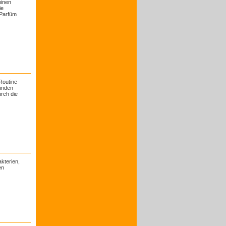
minen
ie
 Parfüm
 Routine
kunden
rch die
kterien,
en