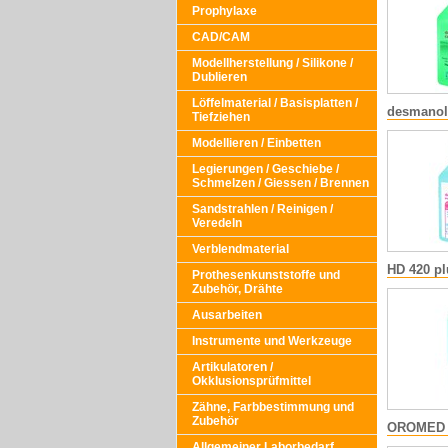
Prophylaxe
CAD/CAM
Modellherstellung / Silikone /
Dublieren
Löffelmaterial / Basisplatten /
desmanol
Tiefziehen
Modellieren / Einbetten
Legierungen / Geschiebe /
Schmelzen / Giessen / Brennen
Sandstrahlen / Reinigen /
Veredeln
Verblendmaterial
HD 420 pl
Prothesenkunststoffe und
Zubehör, Drähte
Ausarbeiten
Instrumente und Werkzeuge
Artikulatoren /
Okklusionsprüfmittel
Zähne, Farbbestimmung und
Zubehör
OROMED 
Allgemeiner Laborbedarf