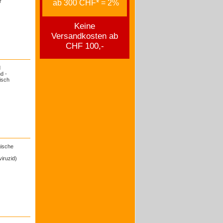
r
ab 300 CHF* = 2%
Keine
Versandkosten ab
CHF 100,-
d
d -
isch
gische
iruzid)