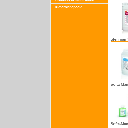
Kieferorthopädie
Skinman S
Softa-Man
Softa-Ma