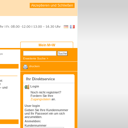
Akzeptieren und Schließen
Uhr
I Fr.
08.00 -12.00
I
13.00 – 16.30 Uhr
Mein M+W
on
Erweiterte Suche >
drucken
Ihr Direktservice
et:
r
Login
m- und
Noch nicht registriert?
Fordern Sie Ihre
Zugangsdaten
an.
User login
Geben Sie Ihre Kundennummer
und Ihr Passwort ein um sich
anzumelden.
Anmelden:
Kundennummer