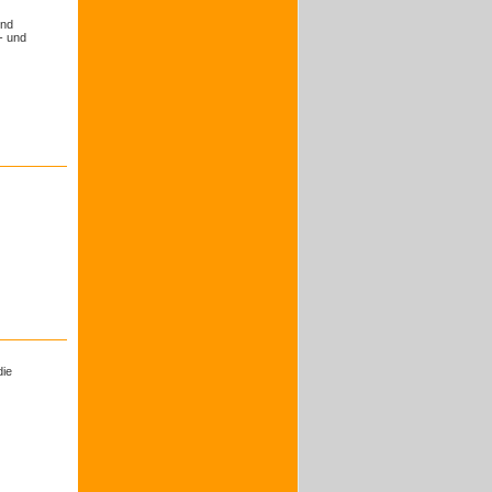
und
- und
die