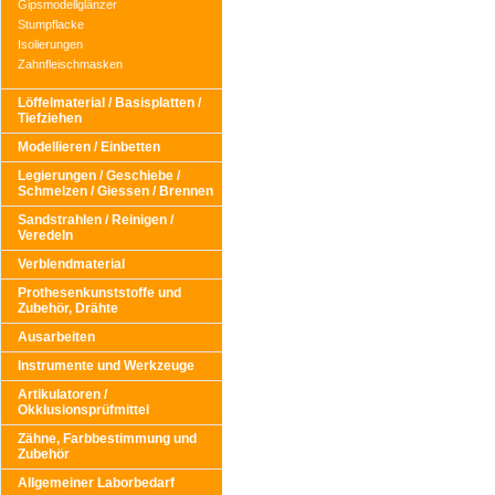
Gipsmodellglänzer
Stumpflacke
Isolierungen
Zahnfleischmasken
Löffelmaterial / Basisplatten /
Tiefziehen
Modellieren / Einbetten
Legierungen / Geschiebe /
Schmelzen / Giessen / Brennen
Sandstrahlen / Reinigen /
Veredeln
Verblendmaterial
Prothesenkunststoffe und
Zubehör, Drähte
Ausarbeiten
Instrumente und Werkzeuge
Artikulatoren /
Okklusionsprüfmittel
Zähne, Farbbestimmung und
Zubehör
Allgemeiner Laborbedarf