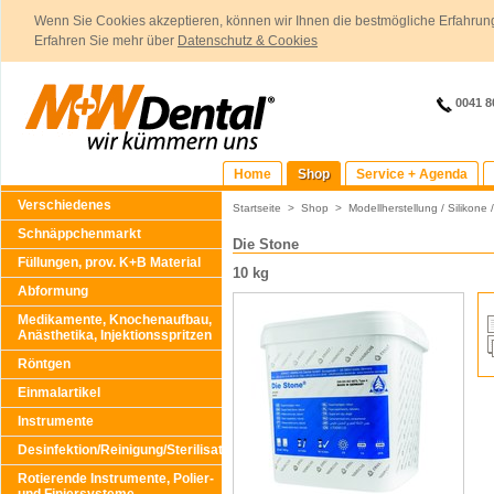
Wenn Sie Cookies akzeptieren, können wir Ihnen die bestmögliche Erfahrung
Erfahren Sie mehr über
Datenschutz & Cookies
0041 8
Home
Shop
Service + Agenda
Verschiedenes
Startseite
>
Shop
>
Modellherstellung / Silikone 
Schnäppchenmarkt
Die Stone
Füllungen, prov. K+B Material
10 kg
Abformung
Medikamente, Knochenaufbau,
Anästhetika, Injektionsspritzen
Röntgen
Einmalartikel
Instrumente
Desinfektion/Reinigung/Sterilisation
Rotierende Instrumente, Polier-