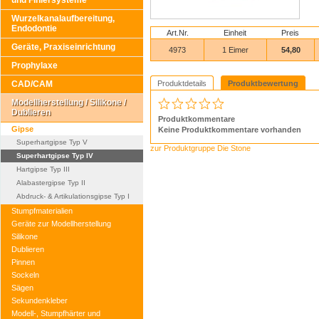
und Finiersysteme
Wurzelkanalaufbereitung,
Endodontie
Art.Nr.
Einheit
Preis
Geräte, Praxiseinrichtung
4973
1 Eimer
54,80
Prophylaxe
CAD/CAM
Produktdetails
Produktbewertung
Modellherstellung / Silikone /
Dublieren
Produktkommentare
Gipse
Keine Produktkommentare vorhanden
Superhartgipse Typ V
zur Produktgruppe Die Stone
Superhartgipse Typ IV
Hartgipse Typ III
Alabastergipse Typ II
Abdruck- & Artikulationsgipse Typ I
Stumpfmaterialien
Geräte zur Modellherstellung
Silikone
Dublieren
Pinnen
Sockeln
Sägen
Sekundenkleber
Modell-, Stumpfhärter und