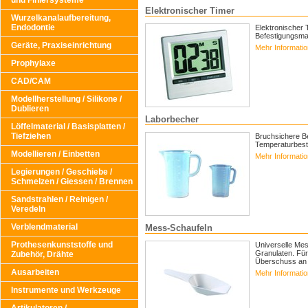
und Finiersysteme
Elektronischer Timer
Wurzelkanalaufbereitung,
Endodontie
Elektronischer 
Befestigungsmag
Geräte, Praxiseinrichtung
Mehr Informati
Prophylaxe
CAD/CAM
Modellherstellung / Silikone /
Dublieren
Laborbecher
Löffelmaterial / Basisplatten /
Tiefziehen
Bruchsichere B
Temperaturbestä
Modellieren / Einbetten
Mehr Informati
Legierungen / Geschiebe /
Schmelzen / Giessen / Brennen
Sandstrahlen / Reinigen /
Veredeln
Verblendmaterial
Mess-Schaufeln
Prothesenkunststoffe und
Universelle Mes
Granulaten. Für
Zubehör, Drähte
Überschuss an 
Ausarbeiten
Mehr Informati
Instrumente und Werkzeuge