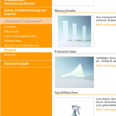
Artikulatoren /
Okklusionsprüfmittel
Zähne, Farbbestimmung und
Messzylinder
Zubehör
Aus transparen
sicheres Entlee
Allgemeiner Laborbedarf
Mehr Informati
Leuchten
Mikroskope
Lupen und Lupenleuchten
Arbeitsschutz
Versand und Aufbewahrung
Dosieren
Pulvertrichter
Diverses
Vielfältiger Ei
etc. Einfüll-Ø
Kieferorthopädie
Mehr Informati
Sprühflaschen
Zum feinen Verte
durch Verdrehen
zum gebündelte
Mehr Informati