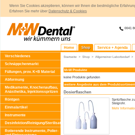
Wenn Sie Cookies akzeptieren, können wir Ihnen die bestmögliche Erfahrung
Erfahren Sie mehr über
Datenschutz & Cookies
0041 8
Home
Shop
Service + Agenda
Verschiedenes
Startseite
>
Shop
>
Allgemeiner Laborbedarf
>
Schnäppchenmarkt
M+W Produkte
Füllungen, prov. K+B Material
keine Produkte gefunden
Abformung
weitere Angebote aus dem Produktsortimen
Medikamente, Knochenaufbau,
Anästhetika, Injektionsspritzen
Dosierflaschen
Röntgen
Spritzflasche z
Steigrohr.
Einmalartikel
Mehr Informati
Instrumente
Desinfektion/Reinigung/Sterilisation
Rotierende Instrumente, Polier-