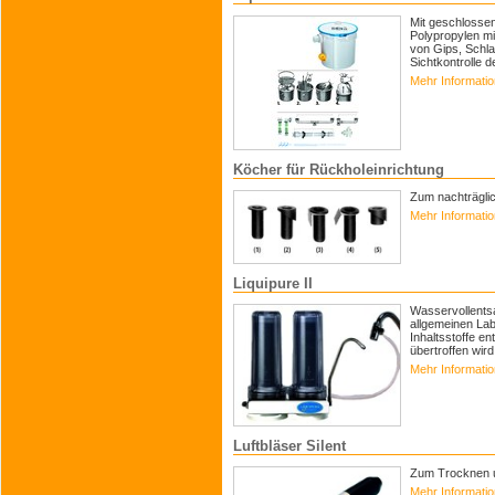
Mit geschlosse
Polypropylen mi
von Gips, Schl
Sichtkontrolle 
Mehr Informati
Köcher für Rückholeinrichtung
Zum nachträglic
Mehr Informati
Liquipure II
Wasservollentsa
allgemeinen La
Inhaltsstoffe e
übertroffen wird
Mehr Informati
Luftbläser Silent
Zum Trocknen u
Mehr Informati