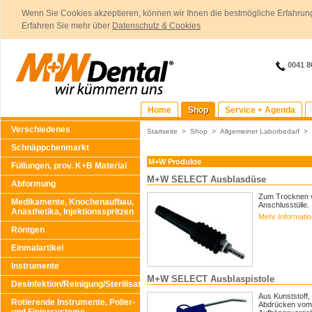
Wenn Sie Cookies akzeptieren, können wir Ihnen die bestmögliche Erfahrung
Erfahren Sie mehr über
Datenschutz & Cookies
0041 8
Home
Shop
Service + Agenda
Verschiedenes
Startseite
>
Shop
>
Allgemeiner Laborbedarf
>
Schnäppchenmarkt
M+W Produkte
Füllungen, prov. K+B Material
M+W SELECT Ausblasdüse
Abformung
Zum Trocknen v
Medikamente, Knochenaufbau,
Anschlusstülle.
Anästhetika, Injektionsspritzen
Mehr Informati
Röntgen
Einmalartikel
Instrumente
M+W SELECT Ausblaspistole
Desinfektion/Reinigung/Sterilisation
Aus Kunststoff,
Rotierende Instrumente, Polier-
Abdrücken vom M