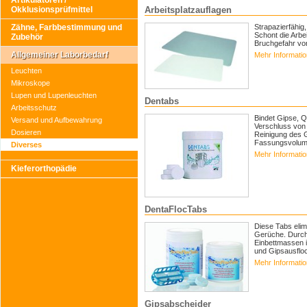
Artikulatoren /
Arbeitsplatzauflagen
Okklusionsprüfmittel
Strapazierfähig
Zähne, Farbbestimmung und
Schont die Arbe
Zubehör
Bruchgefahr vo
Allgemeiner Laborbedarf
Mehr Informati
Leuchten
Mikroskope
Lupen und Lupenleuchten
Dentabs
Arbeitsschutz
Bindet Gipse, 
Versand und Aufbewahrung
Verschluss von 
Dosieren
Reinigung des G
Fassungsvolume
Diverses
Mehr Informati
Kieferorthopädie
DentaFlocTabs
Diese Tabs elim
Gerüche. Durch
Einbettmassen 
und Gipsausflo
Mehr Informati
Gipsabscheider