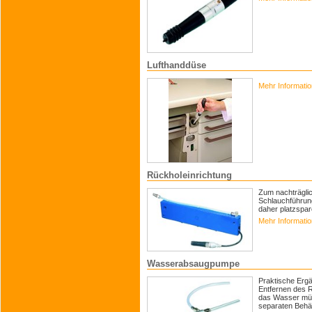
Lufthanddüse
Mehr Informati
Rückholeinrichtung
Zum nachträgli
Schlauchführun
daher platzspa
Mehr Informati
Wasserabsaugpumpe
Praktische Erg
Entfernen des 
das Wasser müh
separaten Behält