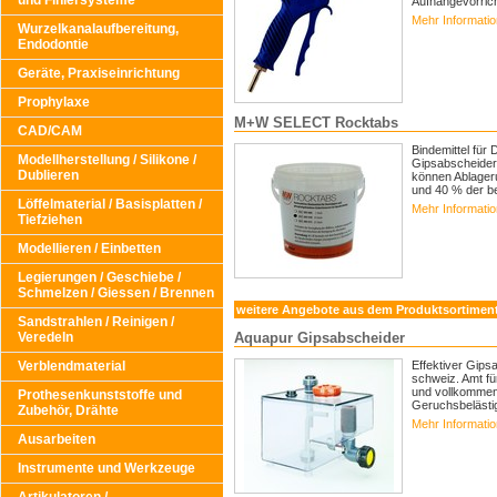
und Finiersysteme
Aufhängevorric
Mehr Informati
Wurzelkanalaufbereitung,
Endodontie
Geräte, Praxiseinrichtung
Prophylaxe
M+W SELECT Rocktabs
CAD/CAM
Bindemittel fü
Modellherstellung / Silikone /
Gipsabscheider
Dublieren
können Ablager
und 40 % der be
Löffelmaterial / Basisplatten /
Mehr Informati
Tiefziehen
Modellieren / Einbetten
Legierungen / Geschiebe /
Schmelzen / Giessen / Brennen
weitere Angebote aus dem Produktsortimen
Sandstrahlen / Reinigen /
Aquapur Gipsabscheider
Veredeln
Effektiver Gips
Verblendmaterial
schweiz. Amt fü
und vollkommen 
Prothesenkunststoffe und
Geruchsbelästig
Zubehör, Drähte
Mehr Informati
Ausarbeiten
Instrumente und Werkzeuge