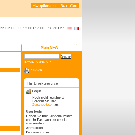
Akzeptieren und Schließen
Uhr
I Fr.
08.00 -12.00
I
13.00 – 16.30 Uhr
Mein M+W
Erweiterte Suche >
drucken
Ihr Direktservice
Login
Noch nicht registriert?
Fordern Sie Ihre
Zugangsdaten
an.
User login
Geben Sie Ihre Kundennummer
und Ihr Passwort ein um sich
anzumelden.
Anmelden:
Kundennummer