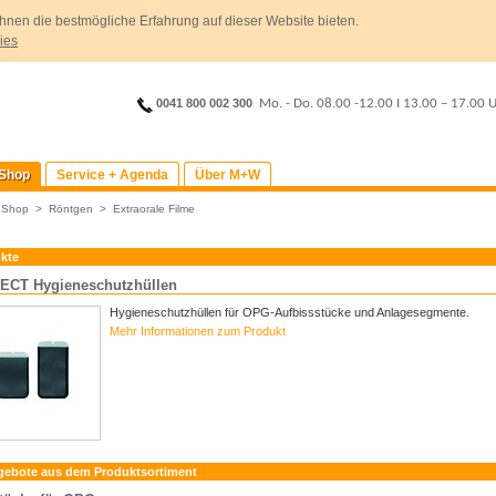
hnen die bestmögliche Erfahrung auf dieser Website bieten.
ies
0041 800 002 300
Mo. - Do. 08.00 -12.00
I
13.00 – 17.00 
Shop
Service + Agenda
Über M+W
>
Shop
>
Röntgen
>
Extraorale Filme
kte
CT Hygieneschutzhüllen
Hygieneschutzhüllen für OPG-Aufbissstücke und Anlagesegmente.
Mehr Informationen zum Produkt
gebote aus dem Produktsortiment