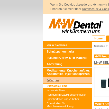
Wenn Sie Cookies akzeptieren, können wir I
Erfahren Sie mehr über
Datenschutz & Cook
Home
Verschiedenes
Startseite
Schnäppchenmarkt
M+W Produ
Füllungen, prov. K+B Material
M+W SELE
Abformung
Medikamente, Knochenaufbau,
Anästhetika, Injektionsspritzen
Röntgen
Extraorale Filme
Intraorale Filme
Röntgenfilmhalter/Sensorenhalter
Speicherfolien und Zubehör
Chemikalien für
weitere An
Maschinenentwicklung