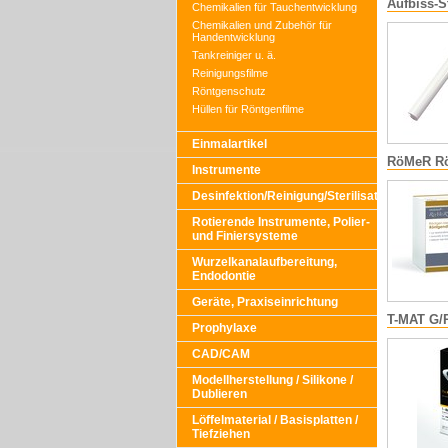
Aufbiss-S
Chemikalien für Tauchentwicklung
Chemikalien und Zubehör für
Handentwicklung
Tankreiniger u. ä.
Reinigungsfilme
Röntgenschutz
Hüllen für Röntgenfilme
Einmalartikel
RöMeR Rö
Instrumente
Desinfektion/Reinigung/Sterilisation
Rotierende Instrumente, Polier-
und Finiersysteme
Wurzelkanalaufbereitung,
Endodontie
Geräte, Praxiseinrichtung
T-MAT G/
Prophylaxe
CAD/CAM
Modellherstellung / Silikone /
Dublieren
Löffelmaterial / Basisplatten /
Tiefziehen