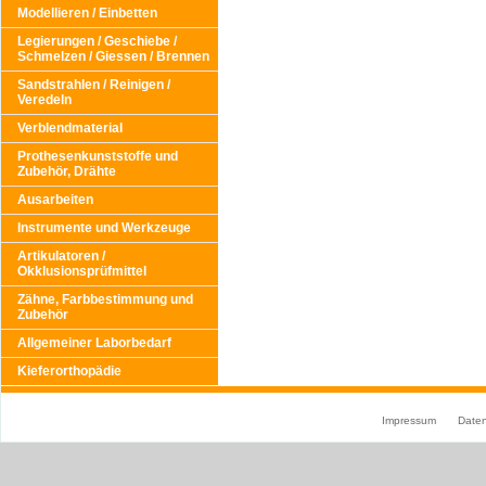
Modellieren / Einbetten
Legierungen / Geschiebe /
Schmelzen / Giessen / Brennen
Sandstrahlen / Reinigen /
Veredeln
Verblendmaterial
Prothesenkunststoffe und
Zubehör, Drähte
Ausarbeiten
Instrumente und Werkzeuge
Artikulatoren /
Okklusionsprüfmittel
Zähne, Farbbestimmung und
Zubehör
Allgemeiner Laborbedarf
Kieferorthopädie
Impressum
Date