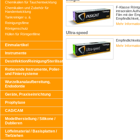
Chemikalien für Tauchentwicklung
F-Klasse Röntge
Chemikalien und Zubehör für
intraoralen Auf
Handentwicklung
Film mit der Em
Tankreiniger u. ä.
Empfindlichkeit,.
Reinigungsfilme
Mehr Informati
Röntgenschutz
Ultra-speed
Hüllen für Röntgenfilme
Empfindlichkeit
Einmalartikel
Mehr Informati
Instrumente
Desinfektion/Reinigung/Sterilisation
Rotierende Instrumente, Polier-
und Finiersysteme
Wurzelkanalaufbereitung,
Endodontie
Geräte, Praxiseinrichtung
Prophylaxe
CAD/CAM
Modellherstellung / Silikone /
Dublieren
Löffelmaterial / Basisplatten /
Tiefziehen