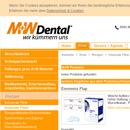
Wenn Sie Cookies akzeptieren, können wir Ihnen die bestmögliche Erfahrung
Erfahren Sie mehr über
Datenschutz & Cookies
0041 8
Home
Shop
Service + Agenda
Verschiedenes
Startseite
>
Shop
>
Röntgen
>
Intraorale Filme
Schnäppchenmarkt
M+W Produkte
Füllungen, prov. K+B Material
keine Produkte gefunden
Abformung
weitere Angebote aus dem Produktsortimen
Medikamente, Knochenaufbau,
Anästhetika, Injektionsspritzen
Emmenix Flap
Röntgen
Weiche Aufbiss-
hoher Haftung, k
Extraorale Filme
Wurzelkanal-, 
Intraorale Filme
Mehr Informati
Röntgenfilmhalter/Sensorenhalter
Speicherfolien und Zubehör
Chemikalien für
Maschinenentwicklung
Insight