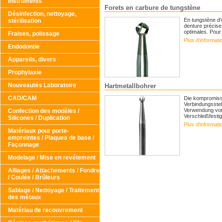
Instruments
Forets en carbure de tungstène
Désinfection, nettoyage,
En tungstène d'u
stérilisation
denture précise,
optimales. Pour
Fraises, polissage
Plus d‘informat
Endodontie
Appareils, divers
Prophylaxie
Nouveautés Laboratoire
Hartmetallbohrer
CAD/CAM
Die kompromissl
Verbindungsstel
Verwendung von
Confection des modèles /
Verschleißfestig
Silicones / Duplication
Plus d‘informat
Matériaux pour porte-
empreintes / Plaques de base /
Façonnage
Modelage / Mise en revétement
Alliages / Attachements / Fondre
/ Coulée / Brûleurs
Sablage / Nettoyage / Traitement
des métaux
Matériau de recouvrement