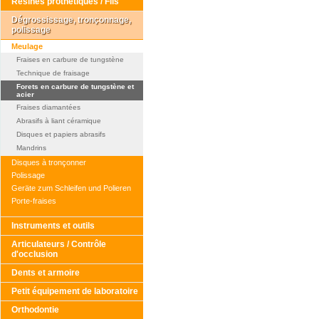
Résines prothétiques / Fils
Dégrossissage, tronçonnage,
polissage
Meulage
Fraises en carbure de tungstène
Technique de fraisage
Forets en carbure de tungstène et
acier
Fraises diamantées
Abrasifs à liant céramique
Disques et papiers abrasifs
Mandrins
Disques à tronçonner
Polissage
Geräte zum Schleifen und Polieren
Porte-fraises
Instruments et outils
Articulateurs / Contrôle
d'occlusion
Dents et armoire
Petit équipement de laboratoire
Orthodontie