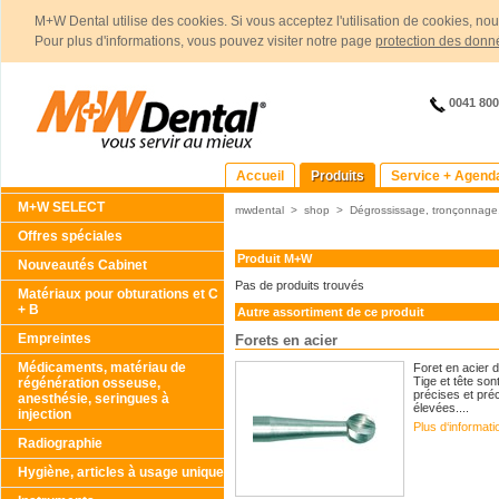
M+W Dental utilise des cookies. Si vous acceptez l'utilisation de cookies, no
Pour plus d'informations, vous pouvez visiter notre page
protection des donn
0041 80
Accueil
Produits
Service + Agend
M+W SELECT
mwdental
>
shop
>
Dégrossissage, tronçonnage,
Offres spéciales
Produit M+W
Nouveautés Cabinet
Pas de produits trouvés
Matériaux pour obturations et C
+ B
Autre assortiment de ce produit
Empreintes
Forets en acier
Médicaments, matériau de
Foret en acier 
Tige et tête so
régénération osseuse,
précises et préc
anesthésie, seringues à
élevées....
injection
Plus d‘informat
Radiographie
Hygiène, articles à usage unique