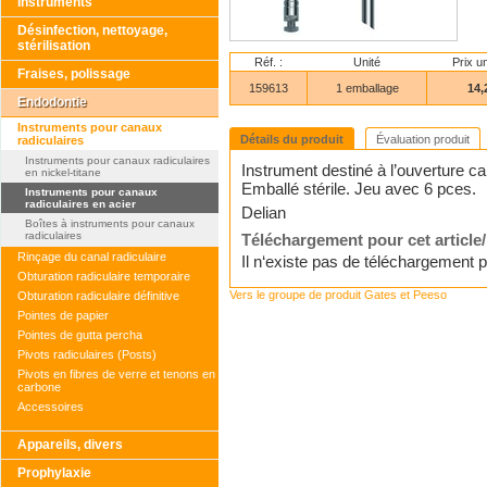
Instruments
Désinfection, nettoyage,
stérilisation
Réf. :
Unité
Prix u
Fraises, polissage
159613
1 emballage
14,
Endodontie
Instruments pour canaux
Détails du produit
Évaluation produit
radiculaires
Instruments pour canaux radiculaires
Instrument destiné à l’ouverture c
en nickel-titane
Emballé stérile. Jeu avec 6 pces.
Instruments pour canaux
radiculaires en acier
Delian
Boîtes à instruments pour canaux
radiculaires
Téléchargement pour cet article
Rinçage du canal radiculaire
Il n‘existe pas de téléchargement po
Obturation radiculaire temporaire
Vers le groupe de produit Gates et Peeso
Obturation radiculaire définitive
Pointes de papier
Pointes de gutta percha
Pivots radiculaires (Posts)
Pivots en fibres de verre et tenons en
carbone
Accessoires
Appareils, divers
Prophylaxie