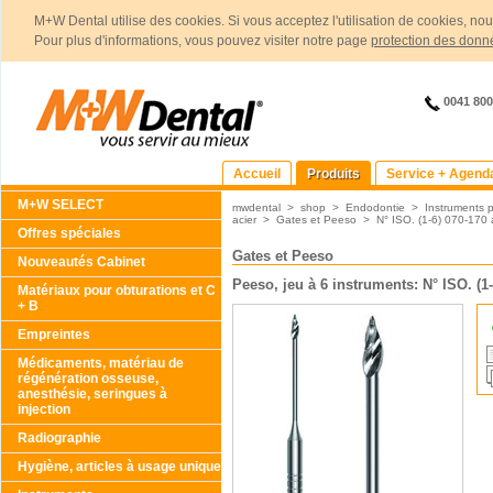
M+W Dental utilise des cookies. Si vous acceptez l'utilisation de cookies, no
Pour plus d'informations, vous pouvez visiter notre page
protection des donn
0041 80
Accueil
Produits
Service + Agend
M+W SELECT
mwdental
>
shop
>
Endodontie
>
Instruments p
acier
>
Gates et Peeso
>
N° ISO. (1-6) 070-170 
Offres spéciales
Gates et Peeso
Nouveautés Cabinet
Peeso, jeu à 6 instruments: N° ISO. (1-
Matériaux pour obturations et C
+ B
Empreintes
Médicaments, matériau de
régénération osseuse,
anesthésie, seringues à
injection
Radiographie
Hygiène, articles à usage unique