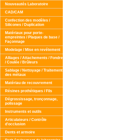
Nouveautés Laboratoire
CAD/CAM
Confection des modèles /
Silicones / Duplication
Matériaux pour porte-
empreintes / Plaques de base /
Façonnage
Modelage / Mise en revétement
Alliages / Attachements / Fondre
/ Coulée / Brûleurs
Sablage / Nettoyage / Traitement
des métaux
Matériau de recouvrement
Résines prothétiques / Fils
Dégrossissage, tronçonnage,
polissage
Instruments et outils
Articulateurs / Contrôle
d'occlusion
Dents et armoire