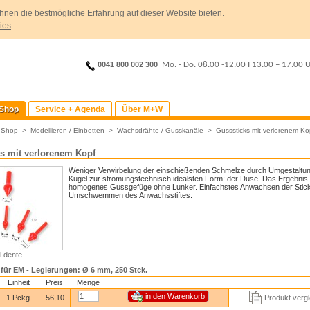
hnen die bestmögliche Erfahrung auf dieser Website bieten.
ies
0041 800 002 300
Mo. - Do. 08.00 -12.00
I
13.00 – 17.00 
Shop
Service + Agenda
Über M+W
>
Shop
>
Modellieren / Einbetten
>
Wachsdrähte / Gusskanäle
>
Gusssticks mit verlorenem Ko
s mit verlorenem Kopf
Weniger Verwirbelung der einschießenden Schmelze durch Umgestaltun
Kugel zur strömungstechnisch idealsten Form: der Düse. Das Ergebnis i
homogenes Gussgefüge ohne Lunker. Einfachstes Anwachsen der Stic
Umschwemmen des Anwachsstiftes.
al dente
für EM - Legierungen: Ø 6 mm, 250 Stck.
Einheit
Preis
Menge
1 Pckg.
56,10
Produkt verg