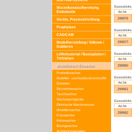
und Finiersysteme
Gusssticks 
Wurzelkanalaufbereitung,
Endodontie
Art.Nr.
299976
Geräte, Praxiseinrichtung
Prophylaxe
Gusssticks 
CAD/CAM
Art.Nr.
299977
Modellherstellung / Silikone /
Dublieren
Gusssticks 
Löffelmaterial / Basisplatten /
Tiefziehen
Art.Nr.
299960
Modellieren / Einbetten
Prothetikwachse
Gusssticks 
Modellier- und Ausblockkunststoffe
Art.Nr.
Einbetten
Bissnehmewachse
299961
Tauchwachse
Wachstauchgeräte
Gusssticks 
Elektrische Wachsmesser
Art.Nr.
Modellierwachse
299962
Fräswachse
Klebewachse
Boxingwachse
Ausblockmaterialien