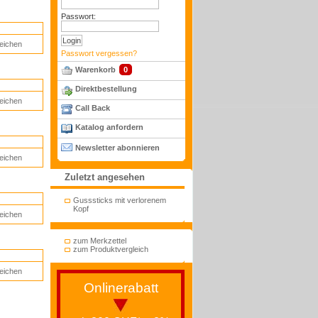
Passwort:
leichen
Passwort vergessen?
Warenkorb
0
Direktbestellung
leichen
Call Back
Katalog anfordern
Newsletter abonnieren
leichen
Zuletzt angesehen
Gusssticks mit verlorenem
Kopf
leichen
zum Merkzettel
zum Produktvergleich
leichen
Onlinerabatt