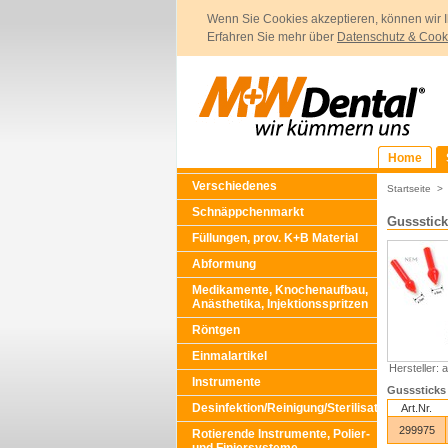
Wenn Sie Cookies akzeptieren, können wir I
Erfahren Sie mehr über
Datenschutz & Cook
Home
Verschiedenes
Startseite
Schnäppchenmarkt
Gussstick
Füllungen, prov. K+B Material
Abformung
Medikamente, Knochenaufbau,
Anästhetika, Injektionsspritzen
Röntgen
Einmalartikel
Hersteller: 
Instrumente
Gusssticks 
Desinfektion/Reinigung/Sterilisation
Art.Nr.
299975
Rotierende Instrumente, Polier-