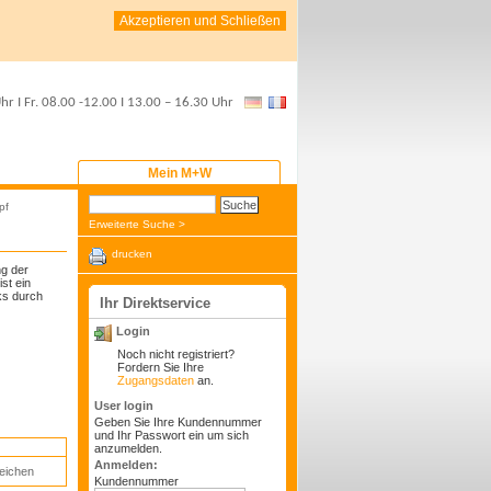
Akzeptieren und Schließen
Uhr
I Fr.
08.00 -12.00
I
13.00 – 16.30 Uhr
Mein M+W
pf
Erweiterte Suche >
drucken
g der
st ein
ks durch
Ihr Direktservice
Login
Noch nicht registriert?
Fordern Sie Ihre
Zugangsdaten
an.
User login
Geben Sie Ihre Kundennummer
und Ihr Passwort ein um sich
anzumelden.
Anmelden:
leichen
Kundennummer