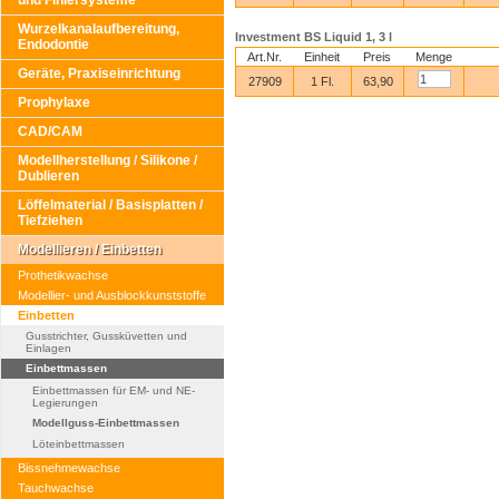
und Finiersysteme
Wurzelkanalaufbereitung,
Investment BS Liquid 1, 3 l
Endodontie
Art.Nr.
Einheit
Preis
Menge
Geräte, Praxiseinrichtung
27909
1 Fl.
63,90
Prophylaxe
CAD/CAM
Modellherstellung / Silikone /
Dublieren
Löffelmaterial / Basisplatten /
Tiefziehen
Modellieren / Einbetten
Prothetikwachse
Modellier- und Ausblockkunststoffe
Einbetten
Gusstrichter, Gussküvetten und
Einlagen
Einbettmassen
Einbettmassen für EM- und NE-
Legierungen
Modellguss-Einbettmassen
Löteinbettmassen
Bissnehmewachse
Tauchwachse