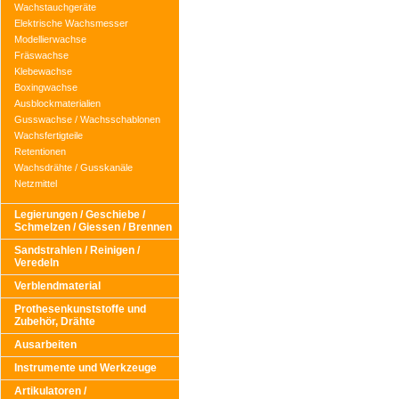
Wachstauchgeräte
Elektrische Wachsmesser
Modellierwachse
Fräswachse
Klebewachse
Boxingwachse
Ausblockmaterialien
Gusswachse / Wachsschablonen
Wachsfertigteile
Retentionen
Wachsdrähte / Gusskanäle
Netzmittel
Legierungen / Geschiebe /
Schmelzen / Giessen / Brennen
Sandstrahlen / Reinigen /
Veredeln
Verblendmaterial
Prothesenkunststoffe und
Zubehör, Drähte
Ausarbeiten
Instrumente und Werkzeuge
Artikulatoren /