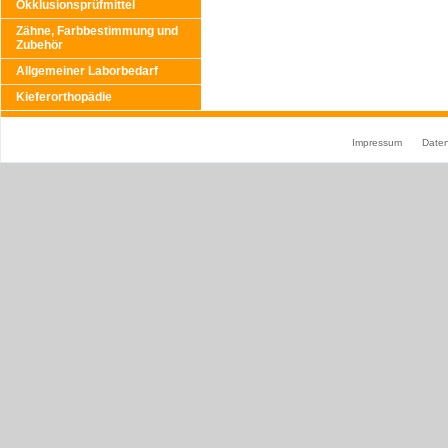
Okklusionsprüfmittel
Zähne, Farbbestimmung und
Zubehör
Allgemeiner Laborbedarf
Kieferorthopädie
Impressum
Date