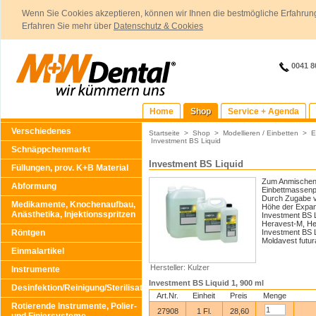
Wenn Sie Cookies akzeptieren, können wir Ihnen die bestmögliche Erfahrung
Erfahren Sie mehr über
Datenschutz & Cookies
0041 8
Home
Shop
Service + Agenda
Verschiedenes
Startseite
>
Shop
>
Modellieren / Einbetten
>
E
Investment BS Liquid
Schnäppchenmarkt
Investment BS Liquid
Füllungen, prov. K+B Material
Zum Anmischen 
Abformung
Einbettmassenp
Durch Zugabe vo
Medikamente, Knochenaufbau,
Höhe der Expan
Anästhetika, Injektionsspritzen
Investment BS 
Heravest-M, He
Röntgen
Investment BS L
Moldavest futur
Einmalartikel
Hersteller: Kulzer
Instrumente
Investment BS Liquid 1, 900 ml
Desinfektion/Reinigung/Sterilisation
Art.Nr.
Einheit
Preis
Menge
Rotierende Instrumente, Polier-
27908
1 Fl.
28,60