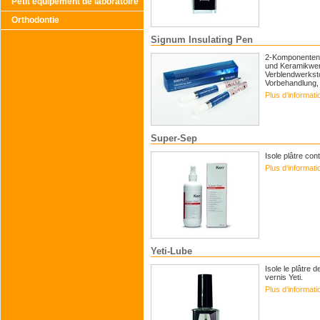
Petit équipement de laboratoire
Orthodontie
Signum Insulating Pen
2-Komponenten-
und Keramikwerks
Verblendwerksto
Vorbehandlung, h
Plus d‘informat
Super-Sep
Isole plâtre con
Plus d‘informat
Yeti-Lube
Isole le plâtre 
vernis Yeti.
Plus d‘informat