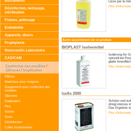
Instruments
Lisse par la mêm
Plus d‘informat
Désinfection, nettoyage,
stérilisation
Fraises, polissage
Endodontie
Appareils, divers
Autre assortiment de ce produit
Prophylaxie
BIOPLAST Isoliermittel
Nouveautés Laboratoire
Isolierung für 
CAD/CAM
speziell bei Po
glatte Innenfläc
Confection des modèles /
Plus d‘informat
Silicones / Duplication
Plâtres
Matériaux pour moigons
Equipement pour confection des
modéles
Isofix 2000
Silicones
Schützt und iso
Duplication
dringt intensiv
Pins
Das Ergebnis ist
Socles
Plus d‘informat
Scies
Désinfection
Colles instantanées