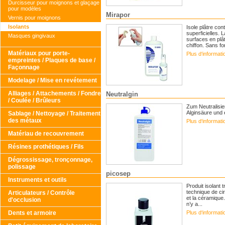
Durcisseur pour moignons et glaçage
pour modèles
Mirapor
Vernis pour moignons
Isolants
Isole plâtre con
superficielles. 
Masques gingivaux
surfaces en plâ
chiffon. Sans f
Matériaux pour porte-
Plus d‘informat
empreintes / Plaques de base /
Façonnage
Modelage / Mise en revétement
Alliages / Attachements / Fondre
Neutralgin
/ Coulée / Brûleurs
Zum Neutralisie
Alginsäure und e
Sablage / Nettoyage / Traitement
des métaux
Plus d‘informat
Matériau de recouvrement
Résines prothétiques / Fils
Dégrossissage, tronçonnage,
polissage
picosep
Instruments et outils
Produit isolant 
technique de cir
Articulateurs / Contrôle
et la céramique.
d'occlusion
n’y a...
Dents et armoire
Plus d‘informat