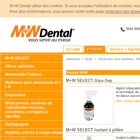
M+W Dental utilise des cookies. Si vous acceptez l'utilisation de cookies, no
Pour plus d'informations, vous pouvez visiter notre page
protection des donn
0041 80
Accueil
Produits
Service + Agend
M+W SELECT
mwdental
>
shop
>
Confection des modèles / Sil
Offres spéciales
Produit M+W
Nouveautés Cabinet
M+W SELECT Gips-Sep
Matériaux pour obturations et C
+ B
Agent séparateu
la technique du 
Empreintes
ne laisse aucun 
Plus d‘informat
Médicaments, matériau de
régénération osseuse,
anesthésie, seringues à
injection
Radiographie
M+W SELECT Isolant à plâtre
Hygiène, articles à usage unique
Isolant à plâtre