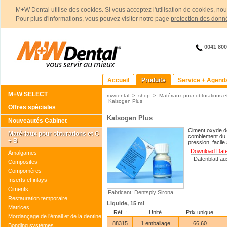
M+W Dental utilise des cookies. Si vous acceptez l'utilisation de cookies, no
Pour plus d'informations, vous pouvez visiter notre page
protection des donn
0041 80
Accueil
Produits
Service + Agend
M+W SELECT
mwdental
>
shop
>
Matériaux pour obturations e
Kalsogen Plus
Offres spéciales
Kalsogen Plus
Nouveautés Cabinet
Ciment oxyde de
Matériaux pour obturations et C
comblement du c
+ B
pression, facil
Download Daten
Amalgames
Composites
Compomères
Inserts et inlays
Ciments
Fabricant: Dentsply Sirona
Restauration temporaire
Liquide, 15 ml
Matrices
Réf. :
Unité
Prix unique
Mordançage de l’émail et de la dentine
88315
1 emballage
66,60
Bonding systèmes