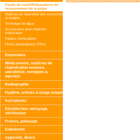
Fonds de cavité/Préparations de
recouvrement de la pulpe
Matériau de réparation des couronnes
et bridges
Technique de digue
Accessoires pour matériau
d'obturation
Papiers d'articulation
Pivots parapulpaires (Pins)
Empreintes
Médicaments, matériau de
régénération osseuse,
anesthésie, seringues à
injection
Radiographie
Hygiène, articles à usage unique
Instruments
Désinfection, nettoyage,
stérilisation
Fraises, polissage
Endodontie
Appareils, divers