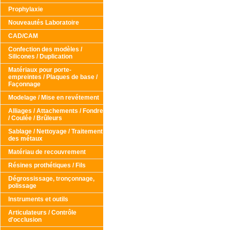
Prophylaxie
Nouveautés Laboratoire
CAD/CAM
Confection des modèles /
Silicones / Duplication
Matériaux pour porte-
empreintes / Plaques de base /
Façonnage
Modelage / Mise en revétement
Alliages / Attachements / Fondre
/ Coulée / Brûleurs
Sablage / Nettoyage / Traitement
des métaux
Matériau de recouvrement
Résines prothétiques / Fils
Dégrossissage, tronçonnage,
polissage
Instruments et outils
Articulateurs / Contrôle
d'occlusion