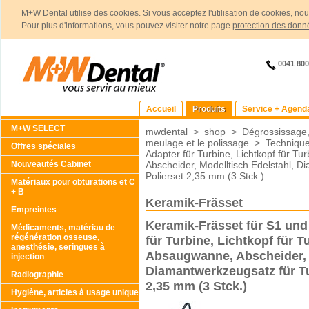
M+W Dental utilise des cookies. Si vous acceptez l'utilisation de cookies, no
Pour plus d'informations, vous pouvez visiter notre page
protection des donn
0041 80
Accueil
Produits
Service + Agend
M+W SELECT
mwdental
>
shop
>
Dégrossissage,
meulage et le polissage
>
Technique
Offres spéciales
Adapter für Turbine, Lichtkopf für T
Nouveautés Cabinet
Abscheider, Modelltisch Edelstahl, D
Polierset 2,35 mm (3 Stck.)
Matériaux pour obturations et C
+ B
Keramik-Frässet
Empreintes
Keramik-Frässet für S1 und
Médicaments, matériau de
régénération osseuse,
für Turbine, Lichtkopf für 
anesthésie, seringues à
Absaugwanne, Abscheider, M
injection
Diamantwerkzeugsatz für Tu
Radiographie
2,35 mm (3 Stck.)
Hygiène, articles à usage unique