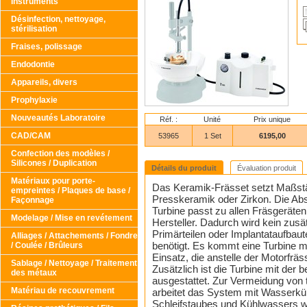
Instruments
Désinfection, nettoyage,
stérilisation
Fraises, polissage
Endodontie
Appareils, divers
Prophylaxie
Nouveautés Laboratoire
Réf. :
Unité
Prix unique
CAD/CAM
53965
1 Set
6195,00
Confection des modèles /
Silicones / Duplication
Détails du produit
Évaluation produit
Matériaux pour porte-
Das Keramik-Frässet setzt Maßstä
empreintes / Plaques de base /
Presskeramik oder Zirkon. Die Ab
Façonnage
Turbine passt zu allen Fräsgeräte
Modelage / Mise en revétement
Hersteller. Dadurch wird kein zus
Primärteilen oder Implantataufbau
Alliages / Attachements / Fondre
benötigt. Es kommt eine Turbine m
/ Coulée / Brûleurs
Einsatz, die anstelle der Motorfräs
Sablage / Nettoyage / Traitement
Zusätzlich ist die Turbine mit der
des métaux
ausgestattet. Zur Vermeidung von 
Matériau de recouvrement
arbeitet das System mit Wasserküh
Schleifstaubes und Kühlwassers wi