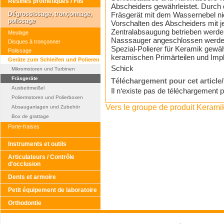
Résines prothétiques / Fils
Abscheiders gewährleistet. Durc
Dégrossissage, tronçonnage,
Fräsgerät mit dem Wassernebel ni
polissage
Vorschalten des Abscheiders mit 
Zentralabsaugung betrieben werde
Meulage
Nasssauger angeschlossen werde
Disques à tronçonner
Spezial-Polierer für Keramik gewäh
Polissage
keramischen Primärteilen und Impl
Geräte zum Schleifen und Polieren
Schick
Mikromotoren und Turbinen
Fräsgeräte
Téléchargement pour cet article
Ausbettmeißel
Il n‘existe pas de téléchargement po
Poliermotoren und Polierboxen
Vers le groupe de produit Kerami
Absauganlagen und Zubehör
Box de grattage
Porte-fraises
Instruments et outils
Articulateurs / Contrôle
d'occlusion
Dents et armoire
Petit équipement de laboratoire
Orthodontie