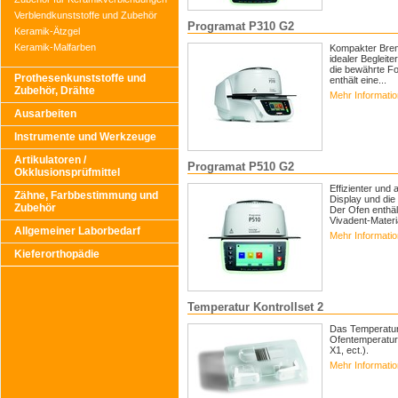
Verblendkunststoffe und Zubehör
Programat P310 G2
Keramik-Ätzgel
Keramik-Malfarben
Kompakter Brenn
idealer Begleit
die bewährte Fo
Prothesenkunststoffe und
enthält eine...
Zubehör, Drähte
Mehr Informati
Ausarbeiten
Instrumente und Werkzeuge
Artikulatoren /
Programat P510 G2
Okklusionsprüfmittel
Effizienter und
Zähne, Farbbestimmung und
Display und die
Zubehör
Der Ofen enthäl
Vivadent-Materia
Allgemeiner Laborbedarf
Mehr Informati
Kieferorthopädie
Temperatur Kontrollset 2
Das Temperatur 
Ofentemperatur
X1, ect.).
Mehr Informati