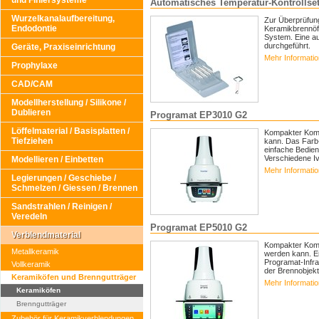
und Finiersysteme
Automatisches Temperatur-Kontrollse
Wurzelkanalaufbereitung,
Zur Überprüfun
Endodontie
Keramikbrennöf
System. Eine au
durchgeführt.
Geräte, Praxiseinrichtung
Mehr Informati
Prophylaxe
CAD/CAM
Modellherstellung / Silikone /
Dublieren
Programat EP3010 G2
Löffelmaterial / Basisplatten /
Kompakter Komb
Tiefziehen
kann. Das Farb-
einfache Bedien
Verschiedene Ivo
Modellieren / Einbetten
Mehr Informati
Legierungen / Geschiebe /
Schmelzen / Giessen / Brennen
Sandstrahlen / Reinigen /
Veredeln
Programat EP5010 G2
Verblendmaterial
Kompakter Kombi
Metallkeramik
werden kann. E
Programat-Infra
Vollkeramik
der Brennobjekt
Keramiköfen und Brenngutträger
Mehr Informati
Keramiköfen
Brenngutträger
Zubehör für Keramikverblendungen