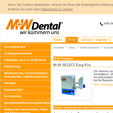
Wenn Sie Cookies akzeptieren, können wir Ihnen die bestmögliche Erfahrung
Erfahren Sie mehr über
Datenschutz & Cookies
0041 8
Home
Shop
Service + Agenda
Verschiedenes
Startseite
>
Shop
>
Verblendmaterial
>
Keramik
Schnäppchenmarkt
M+W Produkte
Füllungen, prov. K+B Material
M+W SELECT Easy-Fire
Abformung
Der kleinste un
Medikamente, Knochenaufbau,
Dentallabore. M
Anästhetika, Injektionsspritzen
Keramikarbeiten 
leichte Bauweise
Röntgen
Mehr Informati
Einmalartikel
Instrumente
Desinfektion/Reinigung/Sterilisation
weitere Angebote aus dem Produktsortimen
Rotierende Instrumente, Polier-