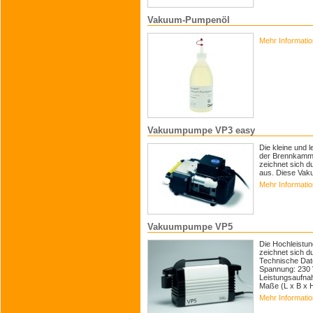
Vakuum-Pumpenöl
Mehr Informati
Vakuumpumpe VP3 easy
Die kleine und 
der Brennkamme
zeichnet sich 
aus. Diese Vak
Mehr Informati
Vakuumpumpe VP5
Die Hochleistu
zeichnet sich du
Technische Dat
Spannung: 230 
Leistungsaufna
Maße (L x B x H
Mehr Informati