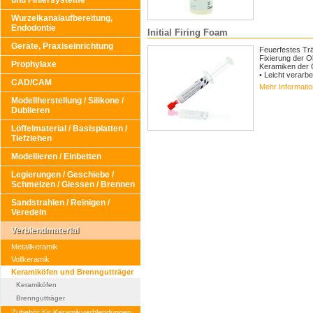
und Finiersysteme
Wurzelkanalaufbereitung,
Endodontie
Initial Firing Foam
Geräte, Praxiseinrichtung
Feuerfestes Trä
Fixierung der O
Prophylaxe
Keramiken der GC
• Leicht verarb
CAD/CAM
Mehr Informati
Modellherstellung / Silikone /
Dublieren
Löffelmaterial / Basisplatten /
Tiefziehen
Modellieren / Einbetten
Legierungen / Geschiebe /
Schmelzen / Giessen / Brennen
Sandstrahlen / Reinigen /
Veredeln
Verblendmaterial
Metallkeramik
Vollkeramik
Keramiköfen und Brenngutträger
Keramiköfen
Brenngutträger
Zubehör für Keramikverblendungen