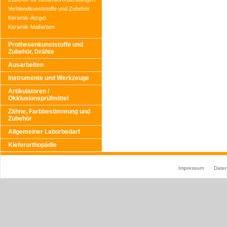
Verblendkunststoffe und Zubehör
Keramik-Ätzgel
Keramik-Malfarben
Prothesenkunststoffe und
Zubehör, Drähte
Ausarbeiten
Instrumente und Werkzeuge
Artikulatoren /
Okklusionsprüfmittel
Zähne, Farbbestimmung und
Zubehör
Allgemeiner Laborbedarf
Kieferorthopädie
Impressum
Date