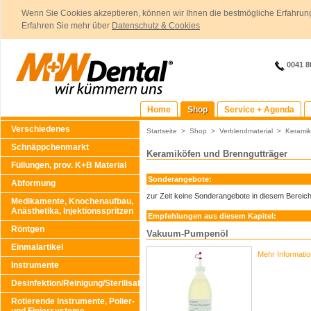
Wenn Sie Cookies akzeptieren, können wir Ihnen die bestmögliche Erfahrung
Erfahren Sie mehr über
Datenschutz & Cookies
0041 8
Home
Shop
Service + Agenda
Verschiedenes
Startseite
>
Shop
>
Verblendmaterial
>
Keramik
Schnäppchenmarkt
Keramiköfen und Brenngutträger
Füllungen, prov. K+B Material
Sonderangebote:
Abformung
zur Zeit keine Sonderangebote in diesem Bereic
Medikamente, Knochenaufbau,
Anästhetika, Injektionsspritzen
Empfehlungen aus diesem Kapitel:
Röntgen
Vakuum-Pumpenöl
Einmalartikel
Mehr Informati
Instrumente
Desinfektion/Reinigung/Sterilisation
Rotierende Instrumente, Polier-