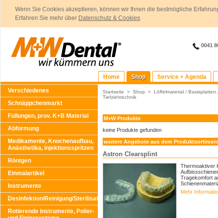
Wenn Sie Cookies akzeptieren, können wir Ihnen die bestmögliche Erfahrung
Erfahren Sie mehr über
Datenschutz & Cookies
0041 8
Home
Shop
Service + Agenda
Verschiedenes
Startseite
>
Shop
>
Löffelmaterial / Basisplatten
Tiefziehtechnik
Schnäppchenmarkt
Füllungen, prov. K+B Material
M+W Produkte
Abformung
keine Produkte gefunden
Medikamente, Knochenaufbau,
weitere Angebote aus dem Produktsortimen
Anästhetika, Injektionsspritzen
Astron Clearsplint
Röntgen
Thermoaktiver K
Aufbissschiene
Einmalartikel
Tragekomfort au
Schienenmaterial
Instrumente
Mehr Informati
Desinfektion/Reinigung/Sterilisation
Rotierende Instrumente, Polier-