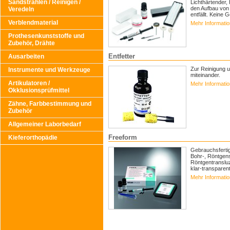
Sandstrahlen / Reinigen /
Lichthärtender, 
den Aufbau von
Veredeln
entfällt. Keine
Verblendmaterial
Mehr Informati
Prothesenkunststoffe und
Zubehör, Drähte
Entfetter
Ausarbeiten
Zur Reinigung u
Instrumente und Werkzeuge
miteinander.
Artikulatoren /
Mehr Informati
Okklusionsprüfmittel
Zähne, Farbbestimmung und
Zubehör
Allgemeiner Laborbedarf
Freeform
Kieferorthopädie
Gebrauchsfertige
Bohr-, Röntgens
Röntgentransluze
klar-transparent
Mehr Informati