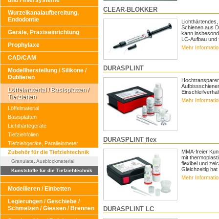
und Finiersysteme
CLEAR-BLOKKER
Wurzelkanalaufbereitung,
Endodontie
Lichthärtendes,
Schienen aus D
Geräte, Praxiseinrichtung
kann insbesond
LC-Aufbau und f
Prophylaxe
Mehr Informati
CAD/CAM
DURASPLINT
Modellherstellung / Silikone /
Dublieren
Hochtransparent
Aufbissschienen
Löffelmaterial / Basisplatten /
Einschleifverhal
Tiefziehen
Mehr Informati
Löffelmaterial
Basisplatten
Lichthärtegeräte
Tiefziehfolien
DURASPLINT flex
Tiefziehgeräte, Parallelometer
MMA-freier Kuns
Zubehör für die Tiefziehtechnik
mit thermoplast
Granulate, Ausblockmaterial
flexibel und ze
Gleichzeitig hat 
Kunststoffe für die Tiefziehtechnik
Mehr Informati
Modellieren / Einbetten
Legierungen / Geschiebe /
Schmelzen / Giessen / Brennen
DURASPLINT LC