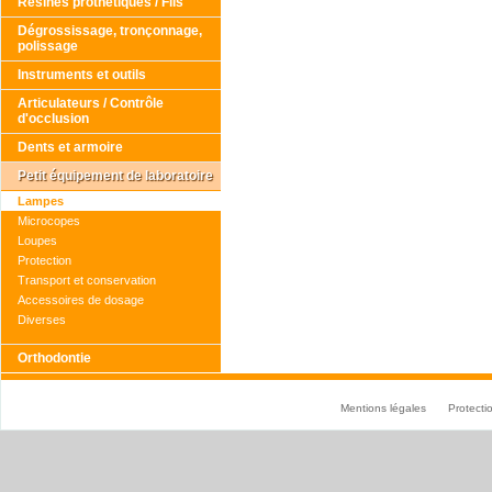
Résines prothétiques / Fils
Dégrossissage, tronçonnage,
polissage
Instruments et outils
Articulateurs / Contrôle
d'occlusion
Dents et armoire
Petit équipement de laboratoire
Lampes
Microcopes
Loupes
Protection
Transport et conservation
Accessoires de dosage
Diverses
Orthodontie
Mentions légales
Protect