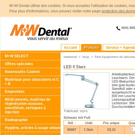
M+W Dental utilise des cookies. Si vous acceptez l'utilisation de cookies, no
Pour plus d'informations, vous pouvez visiter notre page
protection des donn
0041 80
Accueil
Produits
Service + Agend
M+W SELECT
mwdental
>
shop
>
Petit équipement de laborato
Offres spéciales
LED 4 Stars
Nouveautés Cabinet
Arbeitsplatzleu
Leuchtarm. Der 
Matériaux pour obturations et C
LED-Beleuchtun
+ B
eine gute Ausle
Standfuß oder 
Empreintes
ausgetauscht w
600 mm Leuchte
Médicaments, matériau de
Leistungsaufnah
Lichtstrom: 39
régénération osseuse,
Durchschnittlic
anesthésie, seringues à
Fabricant: styro
injection
Schwarz mit Fuß
Radiographie
Réf. :
Unité
Prix unique
Quan
Hygiène, articles à usage unique
96907
1 Stck.
53,10