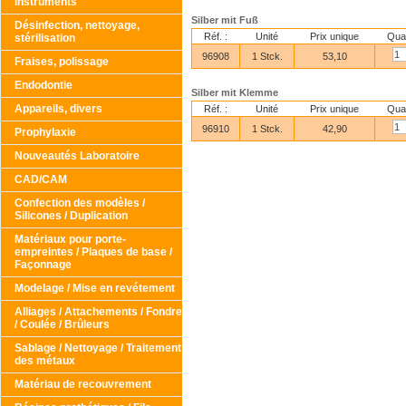
Instruments
Silber mit Fuß
Désinfection, nettoyage,
Réf. :
Unité
Prix unique
Quan
stérilisation
96908
1 Stck.
53,10
Fraises, polissage
Endodontie
Silber mit Klemme
Appareils, divers
Réf. :
Unité
Prix unique
Quan
96910
1 Stck.
42,90
Prophylaxie
Nouveautés Laboratoire
CAD/CAM
Confection des modèles /
Silicones / Duplication
Matériaux pour porte-
empreintes / Plaques de base /
Façonnage
Modelage / Mise en revétement
Alliages / Attachements / Fondre
/ Coulée / Brûleurs
Sablage / Nettoyage / Traitement
des métaux
Matériau de recouvrement